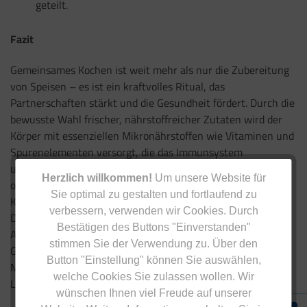
geteilt.
Fazit
Gemeinsames Kochen ist weit mehr als nur die Zubereitung
von Speisen – es ist ein kraftvolles Ritual, das
Partnerschaften stärkt und die Gesundheit fördert. Durch die
bewusste Wahl frischer, nährstoffreicher Zutaten wird der
Körper mit essenziellen Mikronährstoffen wie Vitaminen und
Spurenelementen versorgt, die das Immunsystem
unterstützen, den Energiestoffwechsel ankurbeln und vor
Herzlich willkommen!
Um unsere Website für
oxidativem Stress schützen. Gleichzeitig verbessern sich
Sie optimal zu gestalten und fortlaufend zu
Kommunikation, Nähe und Verbundenheit in der Beziehung.
verbessern, verwenden wir Cookies. Durch
Die gemeinsame Zeit am Herd schafft einen Raum für
Bestätigen des Buttons "Einverstanden"
Achtsamkeit, Kreativität und Genuss – und damit eine
stimmen Sie der Verwendung zu. Über den
Grundlage für mehr Vitalität und ein erfülltes Miteinander.
Button "Einstellung" können Sie auswählen,
Mit jedem gemeinsam kreierten Gericht wachsen sowohl
welche Cookies Sie zulassen wollen. Wir
Liebe als auch Wohlbefinden.
wünschen Ihnen viel Freude auf unserer