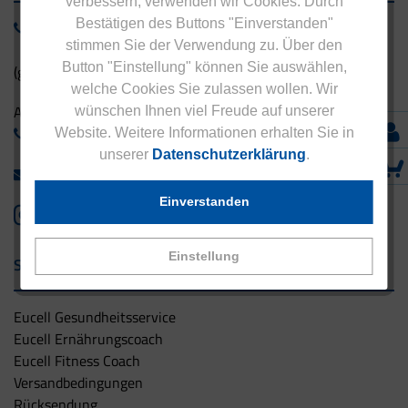
verbessern, verwenden wir Cookies. Durch
Bestätigen des Buttons "Einverstanden"
0800 - 1 38 23 55
stimmen Sie der Verwendung zu. Über den
Button "Einstellung" können Sie auswählen,
(gebührenfrei aus Deutschland)
welche Cookies Sie zulassen wollen. Wir
Ausland:
wünschen Ihnen viel Freude auf unserer
+49 - 5042 940 660
Website. Weitere Informationen erhalten Sie in
unserer
Datenschutzerklärung
.
info@eucell.de
Einverstanden
Einstellung
Service & Versand
Eucell Gesundheitsservice
Eucell Ernährungscoach
Eucell Fitness Coach
Versandbedingungen
Rücksendung