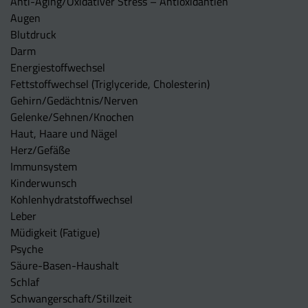
Anti-Aging/Oxidativer Stress – Antioxidantien
Augen
Blutdruck
Darm
Energiestoffwechsel
Fettstoffwechsel (Triglyceride, Cholesterin)
Gehirn/Gedächtnis/Nerven
Gelenke/Sehnen/Knochen
Haut, Haare und Nägel
Herz/Gefäße
Immunsystem
Kinderwunsch
Kohlenhydratstoffwechsel
Leber
Müdigkeit (Fatigue)
Psyche
Säure-Basen-Haushalt
Schlaf
Schwangerschaft/Stillzeit