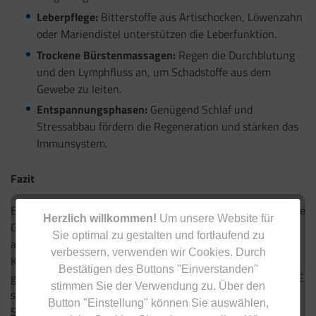
Leberpflege:
Bitterstoffe aus Artischocken, Löwenzahn
oder Mariendistel unterstützen die Leberfunktion.
Trockene Bürstenmassagen:
Regen die Durchblutung
und den Lymphfluss an, um Schadstoffe aus dem
Gewebe zu leiten.
Entspannungsphasen:
Genügend Schlaf und
Stressabbau fördern die Regeneration und stärken das
Immunsystem.
Fazit
Ein Detox-Programm während der Fastenzeit bietet die ideale
Herzlich willkommen!
Um unsere Website für
Gelegenheit, den Körper zu entlasten, den Stoffwechsel zu
Sie optimal zu gestalten und fortlaufend zu
aktivieren und neue Energie zu gewinnen. Mit der richtigen
verbessern, verwenden wir Cookies. Durch
Kombination aus frischer, nährstoffreicher Ernährung,
Bestätigen des Buttons "Einverstanden"
gezielten Mikronährstoffen wie Cholin, Zink, Vitamin D und E
stimmen Sie der Verwendung zu. Über den
sowie gesunden Fettsäuren wie DHA und EPA unterstützen
Button "Einstellung" können Sie auswählen,
Sie Ihre Leber, den Darm und das Immunsystem optimal.