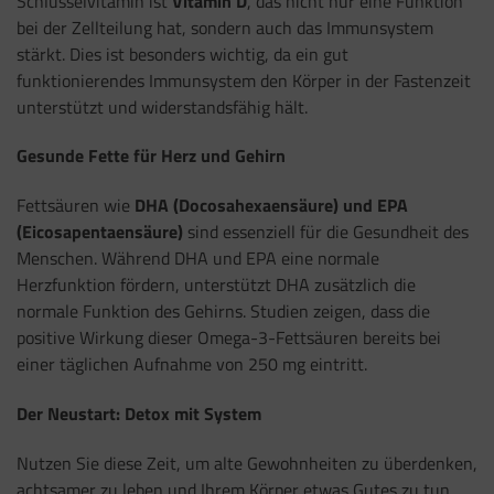
Schlüsselvitamin ist
Vitamin D
, das nicht nur eine Funktion
bei der Zellteilung hat, sondern auch das Immunsystem
stärkt. Dies ist besonders wichtig, da ein gut
funktionierendes Immunsystem den Körper in der Fastenzeit
unterstützt und widerstandsfähig hält.
Gesunde Fette für Herz und Gehirn
Fettsäuren wie
DHA (Docosahexaensäure) und EPA
(Eicosapentaensäure)
sind essenziell für die Gesundheit des
Menschen. Während DHA und EPA eine normale
Herzfunktion fördern, unterstützt DHA zusätzlich die
normale Funktion des Gehirns. Studien zeigen, dass die
positive Wirkung dieser Omega-3-Fettsäuren bereits bei
einer täglichen Aufnahme von 250 mg eintritt.
Der Neustart: Detox mit System
Nutzen Sie diese Zeit, um alte Gewohnheiten zu überdenken,
achtsamer zu leben und Ihrem Körper etwas Gutes zu tun.