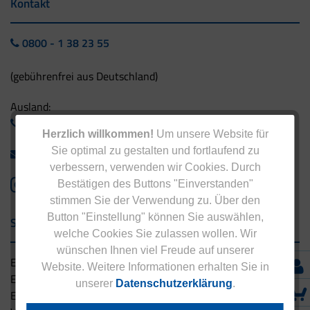
Kontakt
0800 - 1 38 23 55
(gebührenfrei aus Deutschland)
Ausland:
+49 - 5042 940 660
Herzlich willkommen!
Um unsere Website für
Sie optimal zu gestalten und fortlaufend zu
info@eucell.de
verbessern, verwenden wir Cookies. Durch
Bestätigen des Buttons "Einverstanden"
stimmen Sie der Verwendung zu. Über den
Button "Einstellung" können Sie auswählen,
Service & Versand
welche Cookies Sie zulassen wollen. Wir
wünschen Ihnen viel Freude auf unserer
Eucell Gesundheitsservice
Website. Weitere Informationen erhalten Sie in
Eucell Ernährungscoach
unserer
Datenschutzerklärung
.
Eucell Fitness Coach