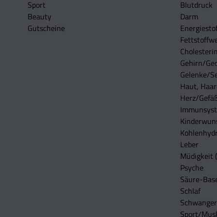
Sport
Blutdruck
Beauty
Darm
Gutscheine
Energiesto
Fettstoffwe
Cholesterin
Gehirn/Ge
Gelenke/S
Haut, Haar
Herz/Gefä
Immunsys
Kinderwun
Kohlenhydr
Leber
Müdigkeit (
Psyche
Säure-Bas
Schlaf
Schwangers
Sport/Mus