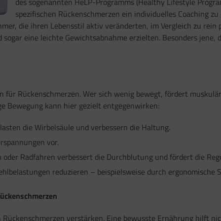
des sogenannten HeLP-Programms (Healthy Lifestyle Program)
spezifischen Rückenschmerzen ein individuelles Coaching 
hmer, die ihren Lebensstil aktiv veränderten, im Vergleich zu re
ogar eine leichte Gewichtsabnahme erzielten. Besonders jene, di
oren für Rückenschmerzen. Wer sich wenig bewegt, fördert muskulä
e Bewegung kann hier gezielt entgegenwirken:
asten die Wirbelsäule und verbessern die Haltung.
Verspannungen vor.
der Radfahren verbessert die Durchblutung und fördert die Reg
ehlbelastungen reduzieren – beispielsweise durch ergonomische
 Rückenschmerzen
nn Rückenschmerzen verstärken. Eine bewusste Ernährung hilft n