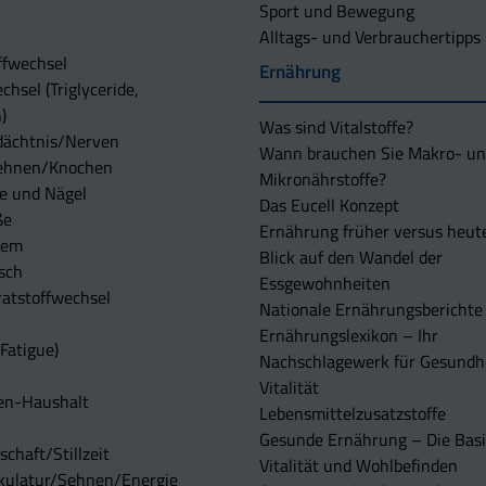
Sport und Bewegung
Alltags- und Verbrauchertipps
ffwechsel
Ernährung
chsel (Triglyceride,
)
Was sind Vitalstoffe?
dächtnis/Nerven
Wann brauchen Sie Makro- u
ehnen/Knochen
Mikronährstoffe?
e und Nägel
Das Eucell Konzept
ße
Ernährung früher versus heut
tem
Blick auf den Wandel der
sch
Essgewohnheiten
atstoffwechsel
Nationale Ernährungsberichte
Ernährungslexikon – Ihr
Fatigue)
Nachschlagewerk für Gesundh
Vitalität
en-Haushalt
Lebensmittelzusatzstoffe
Gesunde Ernährung – Die Basi
chaft/Stillzeit
Vitalität und Wohlbefinden
kulatur/Sehnen/Energie