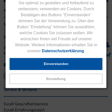
Sie optimal zu gestalten und fortlaufend zu
verbessern, verwenden wir Cookies. Durch
Kontakt
Bestätigen des Buttons "Einverstanden"
stimmen Sie der Verwendung zu. Über den
0800 - 1 38 23 55
Button "Einstellung" können Sie auswählen,
welche Cookies Sie zulassen wollen. Wir
(gebührenfrei aus Deutschland)
wünschen Ihnen viel Freude auf unserer
Website. Weitere Informationen erhalten Sie in
Ausland:
unserer
Datenschutzerklärung
.
+49 - 5042 940 660
info@eucell.de
Einverstanden
Einstellung
Service & Versand
Eucell Gesundheitsservice
Eucell Ernährungscoach