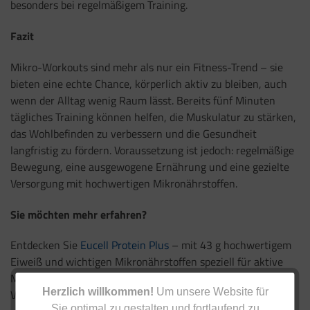
besonders bei regelmäßigem Training.
Fazit
Mikro-Workouts sind mehr als nur ein Fitness-Trend – sie
bieten eine echte Chance, körperlich aktiv zu bleiben, auch
wenn der Alltag wenig Raum lässt. Bereits fünf Minuten
tägliches Training können helfen, die Muskulatur zu stärken,
das Wohlbefinden zu verbessern und die Gesundheit
langfristig zu fördern. Voraussetzung ist jedoch: regelmäßige
Bewegung, eine ausgewogene Ernährung und eine gezielte
Versorgung mit hochwertigen Mikronährstoffen.
Sie möchten mehr erfahren?
Entdecken Sie
Eucell Protein Plus
– mit 43 g hochwertigem
Eiweiß und wichtigen Mikronährstoffen speziell für aktive
Menschen – für mehr Energie, Muskelkraft und sportliche
Herzlich willkommen!
Um unsere Website für
Vitalität!
Sie optimal zu gestalten und fortlaufend zu