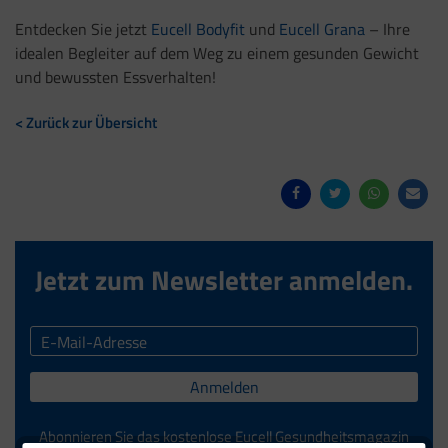
Entdecken Sie jetzt
Eucell Bodyfit
und
Eucell Grana
– Ihre
idealen Begleiter auf dem Weg zu einem gesunden Gewicht
und bewussten Essverhalten!
< Zurück zur Übersicht
Jetzt zum Newsletter anmelden.
Anmelden
Abonnieren Sie das kostenlose Eucell Gesundheitsmagazin