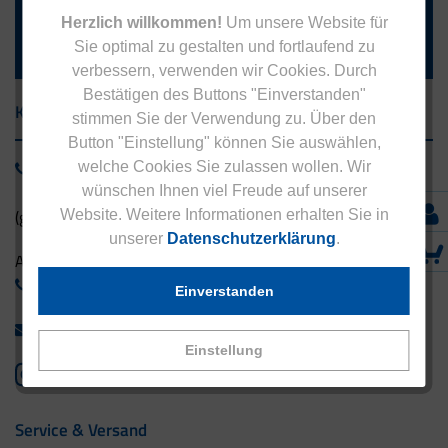
und verpassen Sie keine Neuigkeiten aus dem Eucell Shop.
Herzlich willkommen!
Um unsere Website für
Die Abmeldung ist jederzeit möglich.
Sie optimal zu gestalten und fortlaufend zu
verbessern, verwenden wir Cookies. Durch
Bestätigen des Buttons "Einverstanden"
Kontakt
stimmen Sie der Verwendung zu. Über den
Button "Einstellung" können Sie auswählen,
0800 - 1 38 23 55
welche Cookies Sie zulassen wollen. Wir
wünschen Ihnen viel Freude auf unserer
(gebührenfrei aus Deutschland)
Website. Weitere Informationen erhalten Sie in
unserer
Datenschutzerklärung
.
Ausland:
+49 - 5042 940 660
Einverstanden
info@eucell.de
Einstellung
Service & Versand