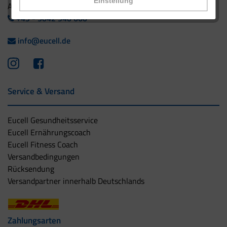
Einstellung
Ausland:
+49 - 5042 940 660
info@eucell.de
Service & Versand
Eucell Gesundheitsservice
Eucell Ernährungscoach
Eucell Fitness Coach
Versandbedingungen
Rücksendung
Versandpartner innerhalb Deutschlands
Zahlungsarten