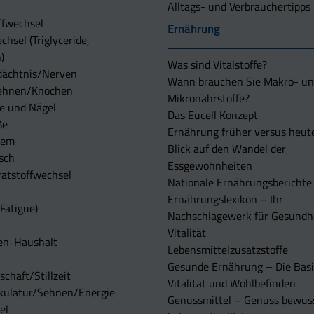
Alltags- und Verbrauchertipps
ffwechsel
Ernährung
chsel (Triglyceride,
)
Was sind Vitalstoffe?
dächtnis/Nerven
Wann brauchen Sie Makro- u
ehnen/Knochen
Mikronährstoffe?
e und Nägel
Das Eucell Konzept
ße
Ernährung früher versus heut
tem
Blick auf den Wandel der
sch
Essgewohnheiten
atstoffwechsel
Nationale Ernährungsberichte
Ernährungslexikon – Ihr
Fatigue)
Nachschlagewerk für Gesundh
Vitalität
en-Haushalt
Lebensmittelzusatzstoffe
Gesunde Ernährung – Die Basi
chaft/Stillzeit
Vitalität und Wohlbefinden
kulatur/Sehnen/Energie
Genussmittel – Genuss bewuss
el