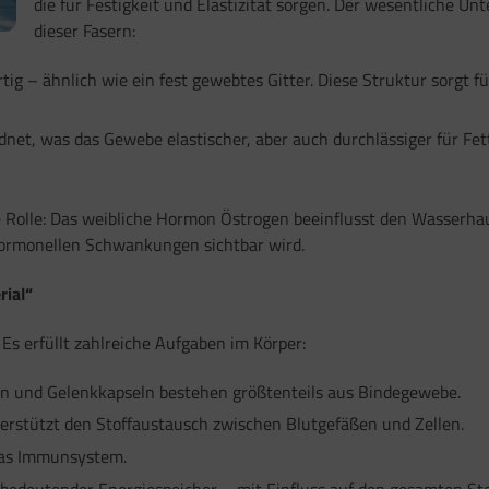
die für Festigkeit und Elastizität sorgen. Der wesentliche 
dieser Fasern:
tig – ähnlich wie ein fest gewebtes Gitter. Diese Struktur sorgt f
dnet, was das Gewebe elastischer, aber auch durchlässiger für Fet
 Rolle: Das weibliche Hormon Östrogen beeinflusst den Wasserhau
hormonellen Schwankungen sichtbar wird.
rial“
Es erfüllt zahlreiche Aufgaben im Körper:
n und Gelenkkapseln bestehen größtenteils aus Bindegewebe.
rstützt den Stoffaustausch zwischen Blutgefäßen und Zellen.
 das Immunsystem.
 bedeutender Energiespeicher – mit Einfluss auf den gesamten St