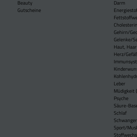
Beauty
Darm
Gutscheine
Energiesto
Fettstoffwe
Cholesterin
Gehirn/Ge
Gelenke/S
Haut, Haar
Herz/Gefä
Immunsys
Kinderwun
Kohlenhydr
Leber
Müdigkeit (
Psyche
Säure-Bas
Schlaf
Schwangers
Sport/Mus
Stoffwechs