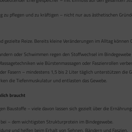
g zu pflegen und zu kräftigen – nicht nur aus ästhetischen Gründ
 gezielte Reize. Bereits kleine Veränderungen im Alltag können 
andern oder Schwimmen regen den Stoffwechsel im Bindegewebe 
assagetechniken wie Bürstenmassagen oder Faszienrollen verbes
t der Fasern – mindestens 1,5 bis 2 Liter täglich unterstützen die 
ärken die Tiefenmuskulatur und entlasten das Gewebe.
lich braucht
igen Baustoffe – viele davon lassen sich gezielt über die Ernähru
 bei – dem wichtigsten Strukturprotein im Bindegewebe.
dung und helfen beim Erhalt von Sehnen, Bändern und Faszien.