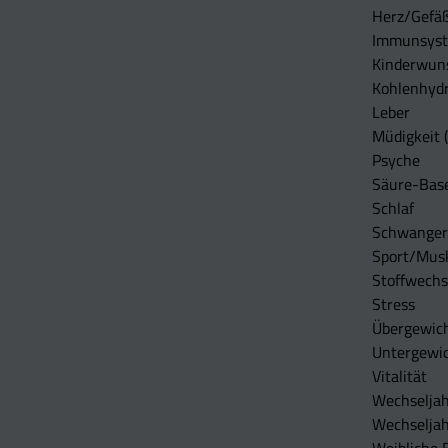
Herz/Gefä
Immunsys
Kinderwun
Kohlenhydr
Leber
Müdigkeit (
Psyche
Säure-Bas
Schlaf
Schwangers
Sport/Mus
Stoffwechs
Stress
Übergewic
Untergewi
Vitalität
Wechseljah
Wechselja