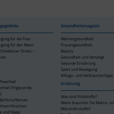
gsgebiete
Gesundheitsmagazin
rgung für die Frau
Männergesundheit
rgung für den Mann
Frauengesundheit
/Oxidativer Stress –
Beauty
tien
Gesundheit und Vorsorge
Gesunde Ernährung
Sport und Bewegung
Alltags- und Verbrauchertipps
ffwechsel
Ernährung
chsel (Triglyceride,
)
Was sind Vitalstoffe?
dächtnis/Nerven
Wann brauchen Sie Makro- u
ehnen/Knochen
Mikronährstoffe?
e und Nägel