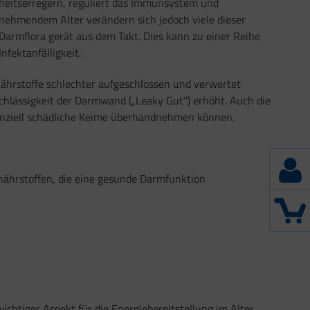
kheitserregern, reguliert das Immunsystem und
zunehmendem Alter verändern sich jedoch viele dieser
armflora gerät aus dem Takt. Dies kann zu einer Reihe
fektanfälligkeit.
ährstoffe schlechter aufgeschlossen und verwertet
chlässigkeit der Darmwand („Leaky Gut“) erhöht. Auch die
tenziell schädliche Keime überhandnehmen können.
onährstoffen, die eine gesunde Darmfunktion
htiger Aspekt für die Energiebereitstellung im Alter.