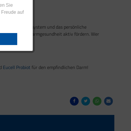
en Sie
 Freude auf
s gesamte Immunsystem und das persönliche
lässt sich die Darmgesundheit aktiv fördern. Wer
nd
Eucell Probiot
für den empfindlichen Darm!