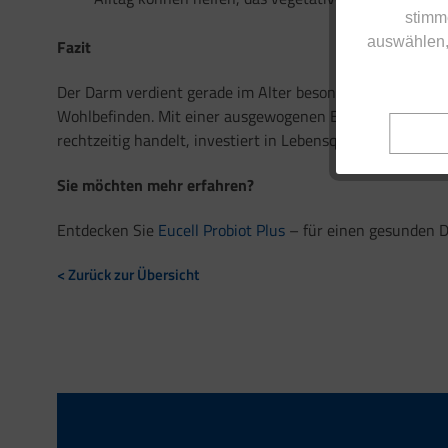
stimm
auswählen,
Fazit
Der Darm verdient gerade im Alter besondere Aufmerksam
Wohlbefinden. Mit einer ausgewogenen Ernährung, geziel
rechtzeitig handelt, investiert in Lebensqualität – und st
Sie möchten mehr erfahren?
Entdecken Sie
Eucell Probiot Plus
– für einen gesunden D
< Zurück zur Übersicht