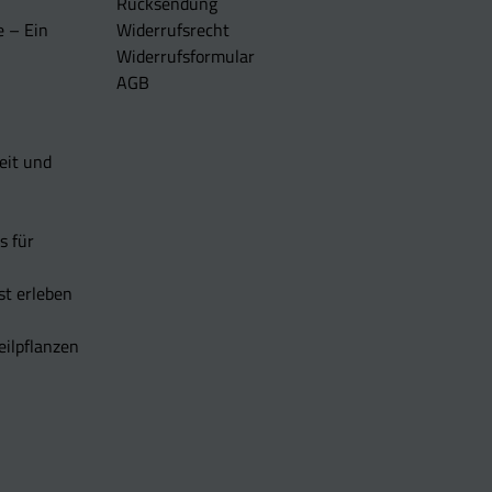
Rücksendung
e – Ein
Widerrufsrecht
Widerrufsformular
AGB
eit und
s für
t erleben
eilpflanzen