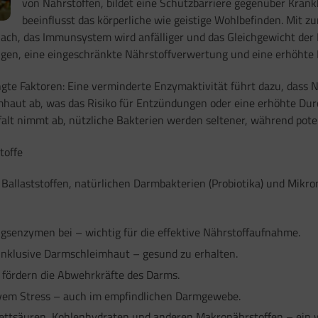
von Nährstoffen, bildet eine Schutzbarriere gegenüber Kran
beeinflusst das körperliche wie geistige Wohlbefinden. Mit 
ch, das Immunsystem wird anfälliger und das Gleichgewicht der D
en, eine eingeschränkte Nährstoffverwertung und eine erhöhte In
te Faktoren: Eine verminderte Enzymaktivität führt dazu, dass N
imhaut ab, was das Risiko für Entzündungen oder eine erhöhte Dur
falt nimmt ab, nützliche Bakterien werden seltener, während po
toffe
Ballaststoffen, natürlichen Darmbakterien (Probiotika) und Mikr
senzymen bei – wichtig für die effektive Nährstoffaufnahme.
inklusive Darmschleimhaut – gesund zu erhalten.
ördern die Abwehrkräfte des Darms.
ivem Stress – auch im empfindlichen Darmgewebe.
ettsäuren, Kohlenhydraten und anderen Makronährstoffen – ein wic