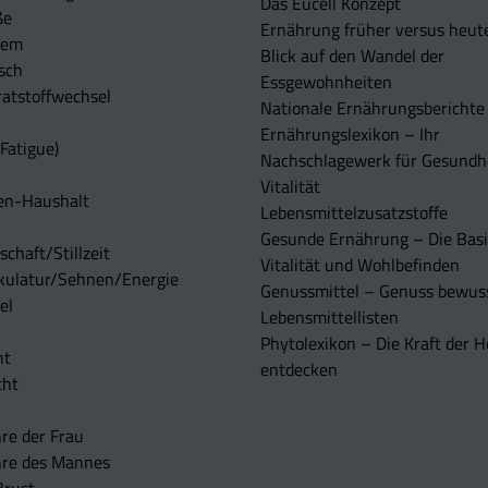
Das Eucell Konzept
ße
Ernährung früher versus heut
tem
Blick auf den Wandel der
sch
Essgewohnheiten
atstoffwechsel
Nationale Ernährungsberichte
Ernährungslexikon – Ihr
Fatigue)
Nachschlagewerk für Gesundh
Vitalität
en-Haushalt
Lebensmittelzusatzstoffe
Gesunde Ernährung – Die Basi
chaft/Stillzeit
Vitalität und Wohlbefinden
kulatur/Sehnen/Energie
Genussmittel – Genuss bewuss
el
Lebensmittellisten
Phytolexikon – Die Kraft der H
ht
entdecken
cht
re der Frau
hre des Mannes