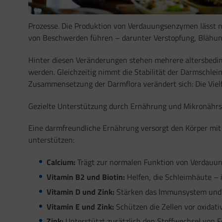
Prozesse. Die Produktion von Verdauungsenzymen lässt na
von Beschwerden führen – darunter Verstopfung, Blähung
Hinter diesen Veränderungen stehen mehrere altersbeding
werden. Gleichzeitig nimmt die Stabilität der Darmschle
Zusammensetzung der Darmflora verändert sich: Die Viel
Gezielte Unterstützung durch Ernährung und Mikronährs
Eine darmfreundliche Ernährung versorgt den Körper mit 
unterstützen:
Calcium:
Trägt zur normalen Funktion von Verdauung
Vitamin B2 und Biotin:
Helfen, die Schleimhäute – 
Vitamin D und Zink:
Stärken das Immunsystem und f
Vitamin E und Zink:
Schützen die Zellen vor oxidat
Zink:
Unterstützt zusätzlich den Stoffwechsel von F