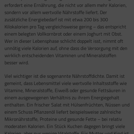
erfordert eine Ernährung, die nicht vor allem mehr Kalorien,
sondern vor allem wertvolle Nährstoffe liefert. Der
zusätzliche Energiebedarf ist mit etwa 200 bis 300
Kilokalorien pro Tag vergleichsweise gering – das entspricht
einem belegten Vollkornbrot oder einem Joghurt mit Obst.
Wer in dieser Lebensphase schlicht doppelt isst, nimmt oft
unnötig viele Kalorien auf, ohne dass die Versorgung mit den
wirklich entscheidenden Vitaminen und Mineralstoffen
besser wird.
Viel wichtiger ist die sogenannte Nährstoffdichte. Damit ist
gemeint, dass Lebensmittel viele wertvolle Inhaltsstoffe wie
Vitamine, Mineralstoffe, Eiweiß oder gesunde Fettsäuren in
einem ausgewogenen Verhältnis zu ihrem Energiegehalt
enthalten. Ein frischer Salat mit Hülsenfrüchten, Nüssen und
einem Schuss Pflanzenöl liefert beispielsweise zahlreiche
Mikronährstoffe, Proteine und gesunde Fette – bei relativ
moderaten Kalorien. Ein Stück Kuchen dagegen bringt viele
Kalorien, aber nur wenige Vitalstoffe. Für Mutter und Kind ist