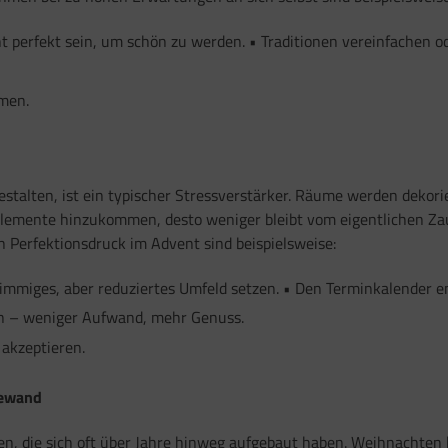
t perfekt sein, um schön zu werden. • Traditionen vereinfachen od
men.
stalten, ist ein typischer Stressverstärker. Räume werden dekor
lemente hinzukommen, desto weniger bleibt vom eigentlichen Zaube
 Perfektionsdruck im Advent sind beispielsweise:
immiges, aber reduziertes Umfeld setzen. • Den Terminkalender en
en – weniger Aufwand, mehr Genuss.
 akzeptieren.
gewand
gen, die sich oft über Jahre hinweg aufgebaut haben. Weihnachten