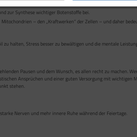
en vor oxidativem Stress.
nd zur Synthese wichtiger Botenstoffe bei.
n Mitochondrien – den „Kraftwerken“ der Zellen – und daher bedeu
il zu halten, Stress besser zu bewältigen und die mentale Leistun
fehlenden Pausen und dem Wunsch, es allen recht zu machen. Wer
istischen Ansprüchen und einer guten Versorgung mit wichtigen M
unkt stehen.
 starke Nerven und mehr innere Ruhe während der Feiertage.