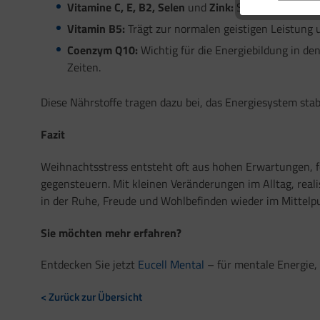
Vitamine C, E, B2, Selen
und
Zink:
Schützen die Zell
Vitamin B5:
Trägt zur normalen geistigen Leistung u
Coenzym Q10:
Wichtig für die Energiebildung in de
Zeiten.
Diese Nährstoffe tragen dazu bei, das Energiesystem stab
Fazit
Weihnachtsstress entsteht oft aus hohen Erwartungen, 
gegensteuern. Mit kleinen Veränderungen im Alltag, real
in der Ruhe, Freude und Wohlbefinden wieder im Mittelp
Sie möchten mehr erfahren?
Entdecken Sie jetzt
Eucell Mental
– für mentale Energie,
< Zurück zur Übersicht