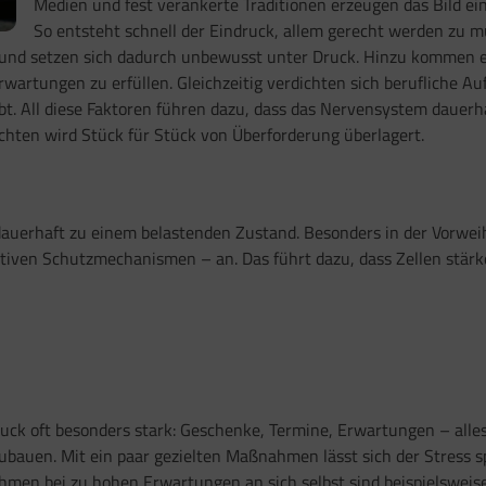
Medien und fest verankerte Traditionen erzeugen das Bild eine
So entsteht schnell der Eindruck, allem gerecht werden zu m
und setzen sich dadurch unbewusst unter Druck. Hinzu kommen em
artungen zu erfüllen. Gleichzeitig verdichten sich berufliche Auf
t. All diese Faktoren führen dazu, dass das Nervensystem dauerha
hten wird Stück für Stück von Überforderung überlagert.
dauerhaft zu einem belastenden Zustand. Besonders in der Vorweihn
tiven Schutzmechanismen – an. Das führt dazu, dass Zellen stärk
ck oft besonders stark: Geschenke, Termine, Erwartungen – alles 
bauen. Mit ein paar gezielten Maßnahmen lässt sich der Stress sp
men bei zu hohen Erwartungen an sich selbst sind beispielsweise