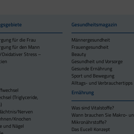
gsgebiete
Gesundheitsmagazin
rgung für die Frau
Männergesundheit
rgung für den Mann
Frauengesundheit
/Oxidativer Stress –
Beauty
tien
Gesundheit und Vorsorge
Gesunde Ernährung
Sport und Bewegung
Alltags- und Verbrauchertipps
ffwechsel
Ernährung
chsel (Triglyceride,
)
Was sind Vitalstoffe?
dächtnis/Nerven
Wann brauchen Sie Makro- u
ehnen/Knochen
Mikronährstoffe?
e und Nägel
Das Eucell Konzept
ße