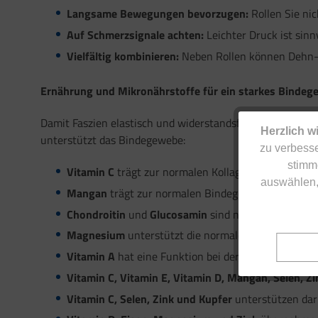
Langsame Bewegungen bevorzugen:
Rollen Sie nic
Auf Schmerzsignale achten:
Leichter Druck ist sinn
Vielfältig kombinieren:
Neben Rollen können Dehn- 
Ernährung und Mikronährstoffe für ein starkes Binde
Damit Faszien elastisch und widerstandsfähig bleiben, sp
Herzlich w
unterstützt das Bindegewebe:
zu verbesse
stimm
Vitamin C
trägt zur normalen Kollagenbildung bei, d
auswählen,
Mangan
trägt zur normalen Bindegewebsbildung be
Chondroitin
und
Glucosamin
sind natürliche Bestan
Magnesium
unterstützt die normale Eiweißsynthese
Vitamin A
hat eine Funktion bei der Zellspezialisie
Vitamin C, Vitamin E, Vitamin D, Mangan, Selen, Zi
Vitamin C, Selen, Zink und Kupfer
unterstützen dar