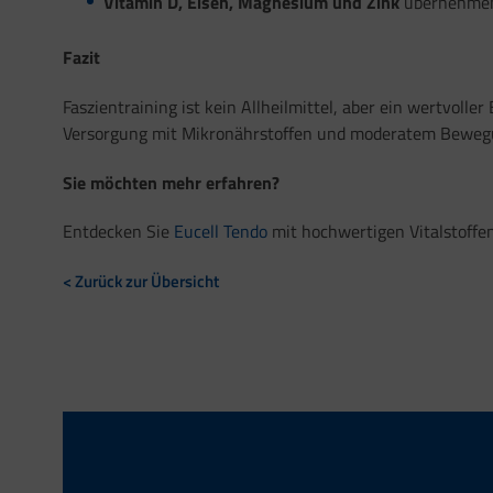
Vitamin D, Eisen, Magnesium und Zink
übernehmen z
Fazit
Faszientraining ist kein Allheilmittel, aber ein wertvol
Versorgung mit Mikronährstoffen und moderatem Bewegun
Sie möchten mehr erfahren?
Entdecken Sie
Eucell Tendo
mit hochwertigen Vitalstoffen
< Zurück zur Übersicht