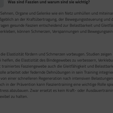
Was sind Faszien und warum sind sie wichtig?
 Sehnen, Organe und Gelenke wie ein Netz umhüllen und miteinande
geblich an der Kraftübertragung, der Bewegungssteuerung und der 
ragen gesunde Faszien entscheidend zur Belastbarkeit und Gleitfä
verkleben, können Schmerzen, Verspannungen und Bewegungseins
, die Elastizität fördern und Schmerzen vorbeugen. Studien zeigen
i helfen, die Elastizität des Bindegewebes zu verbessern, Verkleb
 trainiertes Fasziengewebe auch die Gleitfähigkeit und Belastba
olle arbeitet oder federnde Dehnübungen in sein Training integrie
em von einer schnelleren Regeneration nach intensiven Belastunge
ch in der Prävention kann Faszientraining eine wichtige Rolle spi
ess abzubauen. Zwar ersetzt es kein Kraft- oder Ausdauertrainin
xibel zu halten.