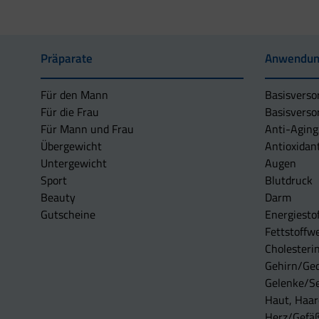
Präparate
Anwendun
Für den Mann
Basisverso
Für die Frau
Basisverso
Für Mann und Frau
Anti-Aging
Übergewicht
Antioxidan
Untergewicht
Augen
Sport
Blutdruck
Beauty
Darm
Gutscheine
Energiesto
Fettstoffwe
Cholesterin
Gehirn/Ge
Gelenke/S
Haut, Haar
Herz/Gefä