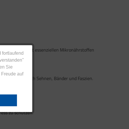
nde Versorgung mit essenziellen Mikronährstoffen
 fortlaufend
nverstanden"
en Sie
 Freude auf
dazu zählen auch Sehnen, Bänder und Faszien.
ress zu schützen.