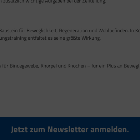
usätzlich wichtige Aufgaben bei der Zellteilung.
ler Baustein für Beweglichkeit, Regeneration und Wohlbefinden. I
gstraining entfaltet es seine größte Wirkung.
 für Bindegewebe, Knorpel und Knochen – für ein Plus an Beweglic
Jetzt zum Newsletter anmelden.