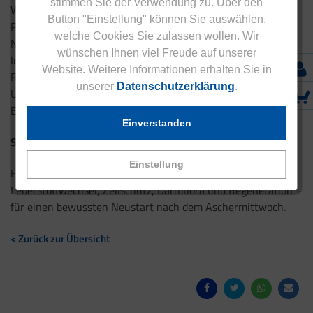
stimmen Sie der Verwendung zu. Über den
Wendepunkt. Er entspricht grundlegenden physiologischen
Button "Einstellung" können Sie auswählen,
Prinzipien von Entlastung, Anpassung und Regeneration.
welche Cookies Sie zulassen wollen. Wir
Nach intensiven Tagen profitieren Leber, Darm, Zellen,
wünschen Ihnen viel Freude auf unserer
Immunsystem sowie Herz und Gehirn von bewusster
Website. Weitere Informationen erhalten Sie in
Reduktion und gezielter Nährstoffversorgung. Wer diesen
unserer
Datenschutzerklärung
.
Übergang achtsam gestaltet, schafft die Basis für neue
Energie, Stabilität und Wohlbefinden.
Einverstanden
Sie möchten mehr erfahren?
Einstellung
Entdecken Sie
Eucell Hepar
zur Unterstützung von
Leberstoffwechsel, Zellschutz, Darmflora und Regeneration –
für einen bewussten Neustart nach dem Aschermittwoch.
< Zurück zur Übersicht