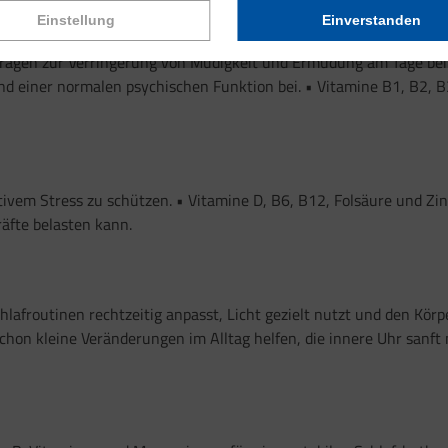
Einstellung
Einverstanden
ragen zur Verringerung von Müdigkeit und Ermüdung am Tage bei.
d einer normalen psychischen Funktion bei. • Vitamine B1, B2, 
dativem Stress zu schützen. • Vitamine D, B6, B12, Folsäure und 
äfte belasten kann.
lafroutinen rechtzeitig anpasst, Licht gezielt nutzt und den Kör
hon kleine Veränderungen im Alltag helfen, die innere Uhr sanft 