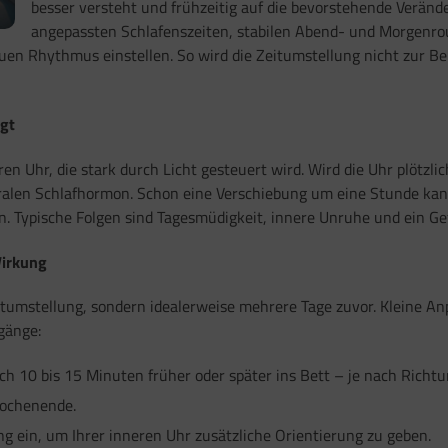
besser versteht und frühzeitig auf die bevorstehende Verände
angepassten Schlafenszeiten, stabilen Abend- und Morgenro
uen Rhythmus einstellen. So wird die Zeitumstellung nicht zur Be
ngt
n Uhr, die stark durch Licht gesteuert wird. Wird die Uhr plötzl
alen Schlafhormon. Schon eine Verschiebung um eine Stunde kann
Typische Folgen sind Tagesmüdigkeit, innere Unruhe und ein Gefü
Wirkung
eitumstellung, sondern idealerweise mehrere Tage zuvor. Kleine A
gänge:
ch 10 bis 15 Minuten früher oder später ins Bett – je nach Richt
Wochenende.
g ein, um Ihrer inneren Uhr zusätzliche Orientierung zu geben.