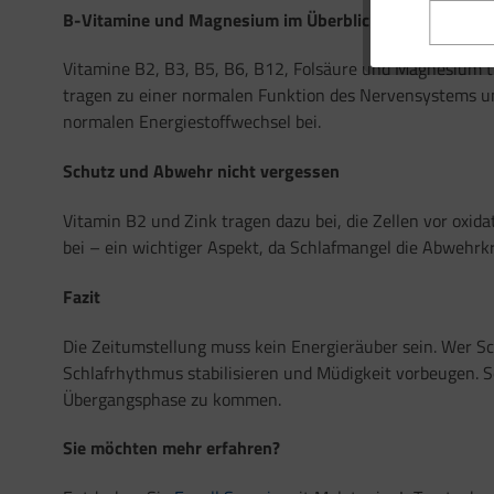
B-Vitamine und Magnesium im Überblick
Vitamine B2, B3, B5, B6, B12, Folsäure und Magnesium t
tragen zu einer normalen Funktion des Nervensystems un
normalen Energiestoffwechsel bei.
Schutz und Abwehr nicht vergessen
Vitamin B2 und Zink tragen dazu bei, die Zellen vor oxi
bei – ein wichtiger Aspekt, da Schlafmangel die Abwehrkr
Fazit
Die Zeitumstellung muss kein Energieräuber sein. Wer Sch
Schlafrhythmus stabilisieren und Müdigkeit vorbeugen. Sc
Übergangsphase zu kommen.
Sie möchten mehr erfahren?