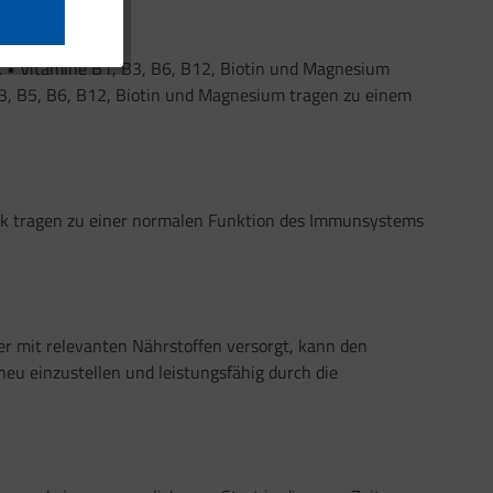
 • Vitamine B1, B3, B6, B12, Biotin und Magnesium
B3, B5, B6, B12, Biotin und Magnesium tragen zu einem
Zink tragen zu einer normalen Funktion des Immunsystems
per mit relevanten Nährstoffen versorgt, kann den
neu einzustellen und leistungsfähig durch die