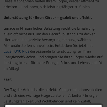
Diese Maßnahmen helfen Ihrem Körper, wieder effizient zu
arbeiten – und Ihnen, sich leistungsfähiger zu fühlen.
Unterstützung für Ihren Körper – gezielt und effektiv
Gerade in Phasen hoher Belastung reicht die Ernährung
allein oft nicht aus, um den Bedarf vollständig zu decken.
Hier kann eine gezielte Versorgung mit ausgewählten
Mikronährstoffen sinnvoll sein. Entdecken Sie jetzt mit
Eucell Q10 Plus
die passende Unterstützung für Ihren
Energiestoffwechsel und bringen Sie Ihren Körper wieder auf
Leistungskurs – für mehr Energie, Fokus und Lebensqualität
im Alltag!
Fazit
Der Tag der Arbeit ist die perfekte Gelegenheit, innezuhalten
und sich eine wichtige Frage zu stellen: Arbeiten? Energie,
Leistungsfähigkeit und Wohlbefinden sind kein Zufall,
sondern das Ergebnis einer guten Versorgung und eines