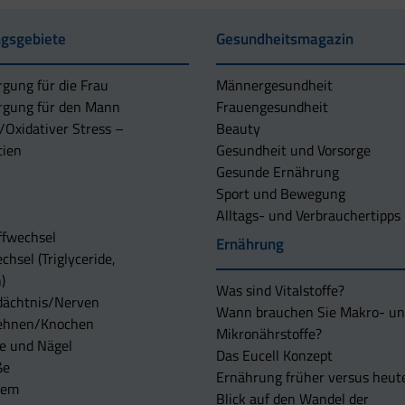
gsgebiete
Gesundheitsmagazin
rgung für die Frau
Männergesundheit
rgung für den Mann
Frauengesundheit
/Oxidativer Stress –
Beauty
tien
Gesundheit und Vorsorge
Gesunde Ernährung
Sport und Bewegung
Alltags- und Verbrauchertipps
ffwechsel
Ernährung
chsel (Triglyceride,
)
Was sind Vitalstoffe?
dächtnis/Nerven
Wann brauchen Sie Makro- u
ehnen/Knochen
Mikronährstoffe?
e und Nägel
Das Eucell Konzept
ße
Ernährung früher versus heut
tem
Blick auf den Wandel der