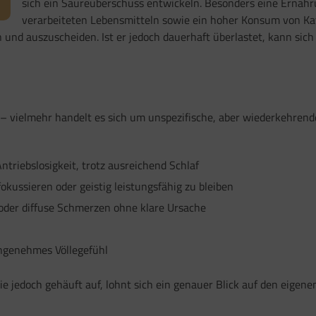
sich ein Säureüberschuss entwickeln. Besonders eine Ernähru
verarbeiteten Lebensmitteln sowie ein hoher Konsum von Kaf
und auszuscheiden. Ist er jedoch dauerhaft überlastet, kann sich d
g – vielmehr handelt es sich um unspezifische, aber wiederkehren
ntriebslosigkeit, trotz ausreichend Schlaf
okussieren oder geistig leistungsfähig zu bleiben
der diffuse Schmerzen ohne klare Ursache
ngenehmes Völlegefühl
 jedoch gehäuft auf, lohnt sich ein genauer Blick auf den eigene