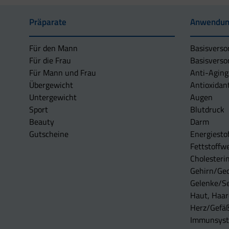
Präparate
Anwendun
Für den Mann
Basisverso
Für die Frau
Basisverso
Für Mann und Frau
Anti-Aging
Übergewicht
Antioxidan
Untergewicht
Augen
Sport
Blutdruck
Beauty
Darm
Gutscheine
Energiesto
Fettstoffwe
Cholesterin
Gehirn/Ge
Gelenke/S
Haut, Haar
Herz/Gefä
Immunsys