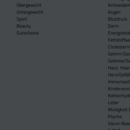
Übergewicht
Antioxidan
Untergewicht
Augen
Sport
Blutdruck
Beauty
Darm
Gutscheine
Energiesto
Fettstoffwe
Cholesterin
Gehirn/Ge
Gelenke/S
Haut, Haar
Herz/Gefä
Immunsys
Kinderwun
Kohlenhydr
Leber
Müdigkeit (
Psyche
Säure-Bas