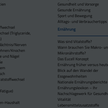
tien
Gesundheit und Vorsorge
Gesunde Ernährung
Sport und Bewegung
Alltags- und Verbrauchertipps
ffwechsel
Ernährung
chsel (Triglyceride,
)
Was sind Vitalstoffe?
dächtnis/Nerven
Wann brauchen Sie Makro- u
ehnen/Knochen
Mikronährstoffe?
e und Nägel
Das Eucell Konzept
ße
Ernährung früher versus heut
tem
Blick auf den Wandel der
sch
Essgewohnheiten
atstoffwechsel
Nationale Ernährungsberichte
Ernährungslexikon – Ihr
Fatigue)
Nachschlagewerk für Gesundh
Vitalität
en-Haushalt
Lebensmittelzusatzstoffe