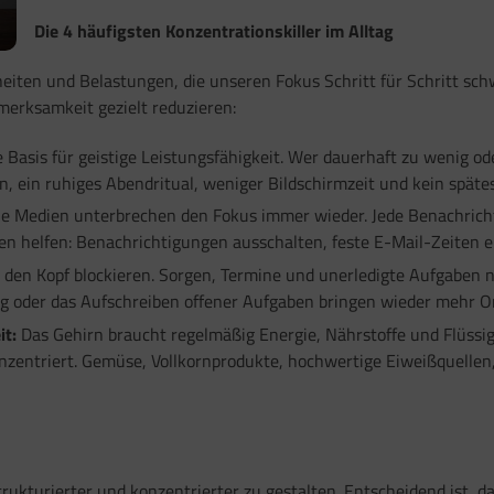
Die 4 häufigsten Konzentrationskiller im Alltag
heiten und Belastungen, die unseren Fokus Schritt für Schritt sc
merksamkeit gezielt reduzieren:
e Basis für geistige Leistungsfähigkeit. Wer dauerhaft zu wenig od
n, ein ruhiges Abendritual, weniger Bildschirmzeit und kein späte
le Medien unterbrechen den Fokus immer wieder. Jede Benachrich
nzen helfen: Benachrichtigungen ausschalten, feste E-Mail-Zeiten
 den Kopf blockieren. Sorgen, Termine und unerledigte Aufgabe
oder das Aufschreiben offener Aufgaben bringen wieder mehr O
it:
Das Gehirn braucht regelmäßig Energie, Nährstoffe und Flüssigk
konzentriert. Gemüse, Vollkornprodukte, hochwertige Eiweißquelle
trukturierter und konzentrierter zu gestalten. Entscheidend ist, 