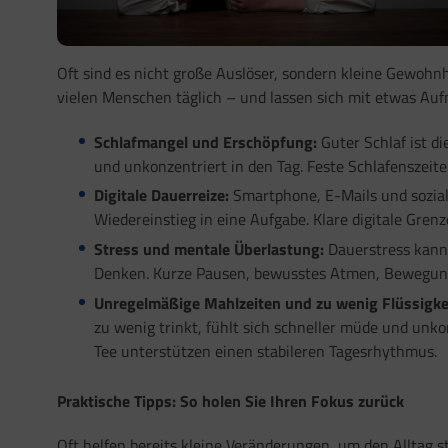
Oft sind es nicht große Auslöser, sondern kleine Gewohn
vielen Menschen täglich – und lassen sich mit etwas Auf
Schlafmangel und Erschöpfung:
Guter Schlaf ist di
und unkonzentriert in den Tag. Feste Schlafenszeite
Digitale Dauerreize:
Smartphone, E-Mails und sozia
Wiedereinstieg in eine Aufgabe. Klare digitale Gre
Stress und mentale Überlastung:
Dauerstress kann
Denken. Kurze Pausen, bewusstes Atmen, Bewegung 
Unregelmäßige Mahlzeiten und zu wenig Flüssigke
zu wenig trinkt, fühlt sich schneller müde und un
Tee unterstützen einen stabileren Tagesrhythmus.
Praktische Tipps: So holen Sie Ihren Fokus zurück
Oft helfen bereits kleine Veränderungen, um den Alltag s