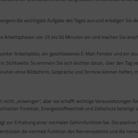
rgens die wichtigste Aufgabe des Tages aus und erledigen Sie di
te Arbeitsphasen von 25 bis 50 Minuten ein und machen Sie ansch
umter Arbeitsplatz, ein geschlossenes E-Mail-Fenster und ein st
in Sichtweite. So erinnern Sie sich leichter daran, über den Tag ve
nuten ohne Bildschirm, Gespräche und Termine können helfen, me
 nicht „erzwingen“, aber sie schafft wichtige Voraussetzungen f
chischer Funktion, Energiestoffwechsel und Zellschutz beteiligt s
gt zur Erhaltung einer normalen Gehirnfunktion bei. Die positive 
rstützen die normale Funktion des Nervensystems und die norma