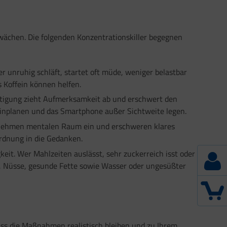
hwächen. Die folgenden Konzentrationskiller begegnen
er unruhig schläft, startet oft müde, weniger belastbar
s Koffein können helfen.
tigung zieht Aufmerksamkeit ab und erschwert den
 einplanen und das Smartphone außer Sichtweite legen.
n nehmen mentalen Raum ein und erschweren klares
rdnung in die Gedanken.
eit. Wer Mahlzeiten auslässt, sehr zuckerreich isst oder
n, Nüsse, gesunde Fette sowie Wasser oder ungesüßter
dass die Maßnahmen realistisch bleiben und zu Ihrem