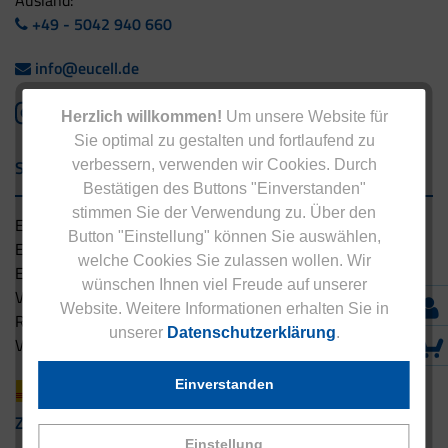
+49 - 5042 940 660
info@eucell.de
Herzlich willkommen!
Um unsere Website für
Sie optimal zu gestalten und fortlaufend zu
Service & Versand
verbessern, verwenden wir Cookies. Durch
Bestätigen des Buttons "Einverstanden"
stimmen Sie der Verwendung zu. Über den
Eucell Gesundheitsservice
Button "Einstellung" können Sie auswählen,
Eucell Ernährungscoach
welche Cookies Sie zulassen wollen. Wir
Eucell Fitness Coach
wünschen Ihnen viel Freude auf unserer
Versandbedingungen
Website. Weitere Informationen erhalten Sie in
Rücksendung
unserer
Datenschutzerklärung
.
Versandpartner innerhalb Deutschlands
Einverstanden
Zahlungsarten
Einstellung