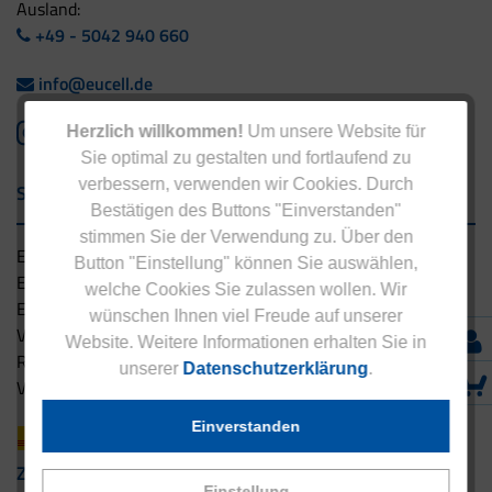
Ausland:
+49 - 5042 940 660
info@eucell.de
Herzlich willkommen!
Um unsere Website für
Sie optimal zu gestalten und fortlaufend zu
verbessern, verwenden wir Cookies. Durch
Service & Versand
Bestätigen des Buttons "Einverstanden"
stimmen Sie der Verwendung zu. Über den
Eucell Gesundheitsservice
Button "Einstellung" können Sie auswählen,
Eucell Ernährungscoach
welche Cookies Sie zulassen wollen. Wir
Eucell Fitness Coach
wünschen Ihnen viel Freude auf unserer
Versandbedingungen
Website. Weitere Informationen erhalten Sie in
Rücksendung
unserer
Datenschutzerklärung
.
Versandpartner innerhalb Deutschlands
Einverstanden
Zahlungsarten
Einstellung