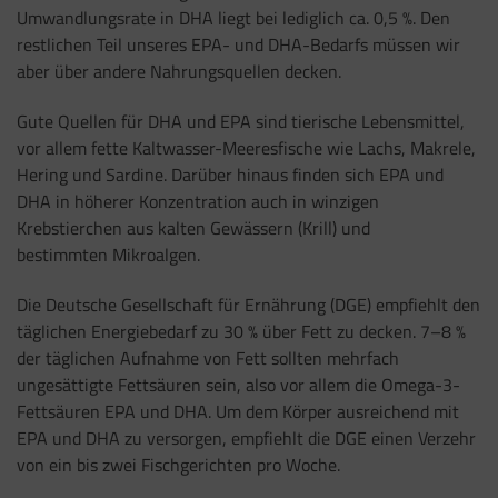
Umwandlungsrate in DHA liegt bei lediglich ca. 0,5 %.
Den
restlichen Teil unseres EPA- und DHA-Bedarfs m
ü
ssen wir
aber über andere Nahrungsquellen decken.
Gute Quellen für DHA und EPA sind tierische Lebensmittel,
vor allem
fette Kaltwasser-Meeresfische
wie Lachs, Makrele,
Hering und Sardine.
Darüber hinaus finden sich EPA und
DHA in höherer Konzentration auch in winzigen
Krebstierchen aus kalten Gewässern (Krill) und
bestimmten
Mikroalgen
.
Die Deutsche Gesellschaft für Ernährung (DGE) empfiehlt den
täglichen Energiebedarf zu 30 % über Fett zu decken. 7–8 %
der täglichen Aufnahme von Fett sollten mehrfach
ungesättigte Fettsäuren sein, also vor allem die Omega-3-
Fettsäuren EPA und DHA. Um dem Körper ausreichend mit
EPA und DHA zu versorgen, empfiehlt die DGE einen Verzehr
von ein bis zwei Fischgerichten pro Woche.