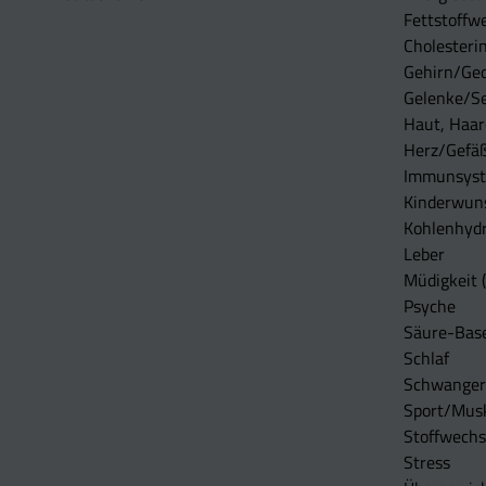
Fettstoffwe
Cholesterin
Gehirn/Ge
Gelenke/S
Haut, Haar
Herz/Gefä
Immunsys
Kinderwun
Kohlenhydr
Leber
Müdigkeit (
Psyche
Säure-Bas
Schlaf
Schwangers
Sport/Mus
Stoffwechs
Stress