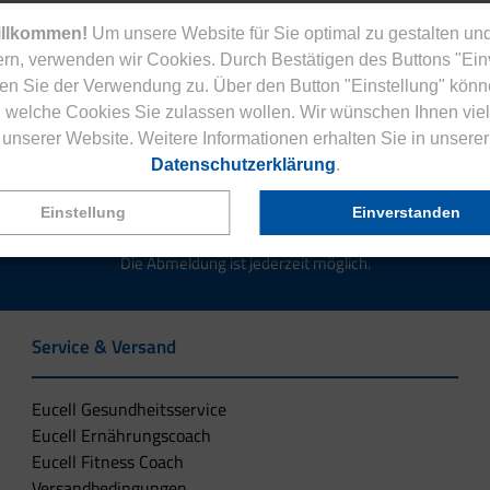
illkommen!
Um unsere Website für Sie optimal zu gestalten und
rn, verwenden wir Cookies. Durch Bestätigen des Buttons "Ei
en Sie der Verwendung zu. Über den Button "Einstellung" könn
Jetzt zum Newsletter anmelden.
 welche Cookies Sie zulassen wollen. Wir wünschen Ihnen viel
unserer Website. Weitere Informationen erhalten Sie in unserer
Datenschutzerklärung
.
Einstellung
Einverstanden
tenlose Eucell Gesundheitsmagazin und verpassen Sie keine Neuigkeit
Die Abmeldung ist jederzeit möglich.
Service & Versand
Eucell Gesundheitsservice
Eucell Ernährungscoach
Eucell Fitness Coach
Versandbedingungen