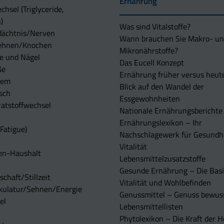
Ernährung
chsel (Triglyceride,
)
Was sind Vitalstoffe?
dächtnis/Nerven
Wann brauchen Sie Makro- u
ehnen/Knochen
Mikronährstoffe?
e und Nägel
Das Eucell Konzept
ße
Ernährung früher versus heut
tem
Blick auf den Wandel der
sch
Essgewohnheiten
atstoffwechsel
Nationale Ernährungsberichte
Ernährungslexikon – Ihr
Fatigue)
Nachschlagewerk für Gesundh
Vitalität
en-Haushalt
Lebensmittelzusatzstoffe
Gesunde Ernährung – Die Basi
chaft/Stillzeit
Vitalität und Wohlbefinden
kulatur/Sehnen/Energie
Genussmittel – Genuss bewuss
el
Lebensmittellisten
Phytolexikon – Die Kraft der H