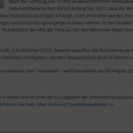
Nach der Sichtung von 12.000 wissenschaftlichen Publikation
Lebensmittelsicherheit (EFSA) Anfang Mai 2021, dass die Ver
s Titandioxid das Erbgut schädigt, nicht entkräftet werden.
In z
eindringen und Entzündungsvorgänge auslösen können. In den Stud
itandioxid in der Milz der Tiere an. Für den Menschen liegen bish
aft, Julia Klöckner (CDU), forderte daraufhin die Rücknahme der 
r in Tabletten und Kapseln, sondern beispielsweise auch in Sonnen
konsequent kein Titandioxid – weil Gesundheit das Wichtigste ist
te Priorität und ist einer der Grundpfeiler der Unternehmensphil
erfahren Sie mehr über die Eucell Qualitätsmerkmale >>