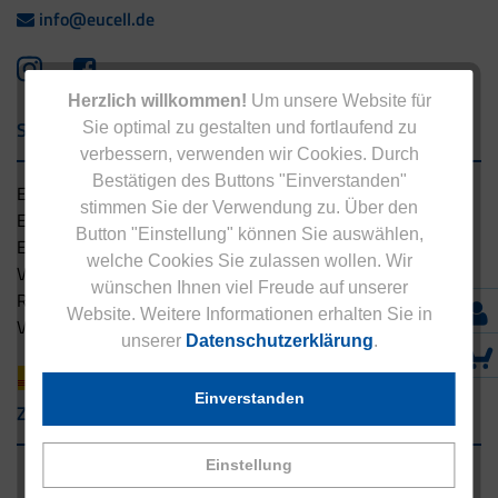
info@eucell.de
Herzlich willkommen!
Um unsere Website für
Service & Versand
Sie optimal zu gestalten und fortlaufend zu
verbessern, verwenden wir Cookies. Durch
Bestätigen des Buttons "Einverstanden"
Eucell Gesundheitsservice
stimmen Sie der Verwendung zu. Über den
Eucell Ernährungscoach
Button "Einstellung" können Sie auswählen,
Eucell Fitness Coach
welche Cookies Sie zulassen wollen. Wir
Versandbedingungen
wünschen Ihnen viel Freude auf unserer
Rücksendung
Website. Weitere Informationen erhalten Sie in
Versandpartner innerhalb Deutschlands
unserer
Datenschutzerklärung
.
Einverstanden
Zahlungsarten
Einstellung