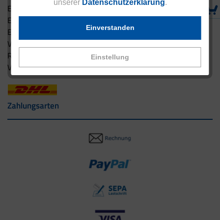
unserer
Datenschutzerklärung
.
Eucell Gesundheitsservice
Eucell Ernährungscoach
Einverstanden
Eucell Fitness Coach
Versandbedingungen
Rücksendung
Einstellung
Versandpartner innerhalb Deutschlands
Zahlungsarten