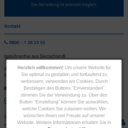
Die Abmeldung ist jederzeit möglich.
Kontakt
0800 - 1 38 23 55
(gebührenfrei aus Deutschland)
Herzlich willkommen!
Um unsere Website für
Ausland:
Sie optimal zu gestalten und fortlaufend zu
+49 - 5042 940 660
verbessern, verwenden wir Cookies. Durch
info@eucell.de
Bestätigen des Buttons "Einverstanden"
stimmen Sie der Verwendung zu. Über den
Button "Einstellung" können Sie auswählen,
welche Cookies Sie zulassen wollen. Wir
Service & Versand
wünschen Ihnen viel Freude auf unserer
Website. Weitere Informationen erhalten Sie in