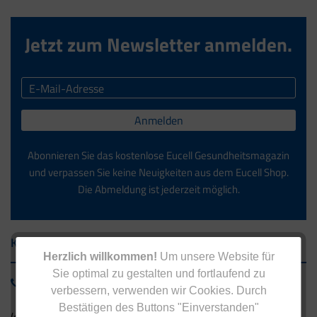
Jetzt zum Newsletter anmelden.
Anmelden
Abonnieren Sie das kostenlose Eucell Gesundheitsmagazin
und verpassen Sie keine Neuigkeiten aus dem Eucell Shop.
Die Abmeldung ist jederzeit möglich.
Kontakt
Herzlich willkommen!
Um unsere Website für
Sie optimal zu gestalten und fortlaufend zu
0800 - 1 38 23 55
verbessern, verwenden wir Cookies. Durch
Bestätigen des Buttons "Einverstanden"