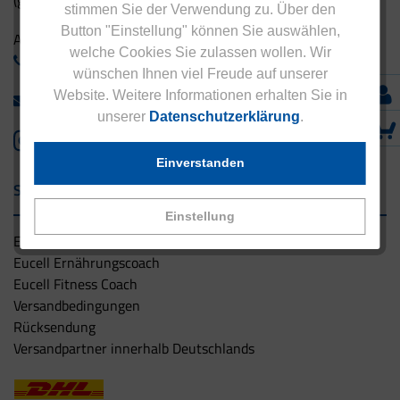
(gebührenfrei aus Deutschland)
stimmen Sie der Verwendung zu. Über den
Button "Einstellung" können Sie auswählen,
Ausland:
welche Cookies Sie zulassen wollen. Wir
+49 - 5042 940 660
wünschen Ihnen viel Freude auf unserer
Website. Weitere Informationen erhalten Sie in
info@eucell.de
unserer
Datenschutzerklärung
.
Einverstanden
Service & Versand
Einstellung
Eucell Gesundheitsservice
Eucell Ernährungscoach
Eucell Fitness Coach
Versandbedingungen
Rücksendung
Versandpartner innerhalb Deutschlands