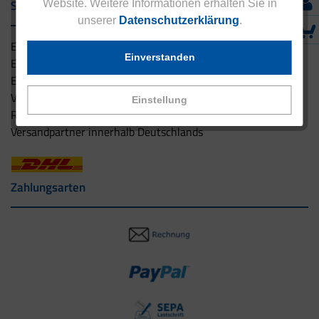
Service & Versand
Website. Weitere Informationen erhalten Sie in
unserer
Datenschutzerklärung
.
Eucell Gesundheitsservice
Einverstanden
Eucell Ernährungscoach
Eucell Fitness Coach
Versandbedingungen
Einstellung
Rücksendung
Versandpartner innerhalb Deutschlands
Zahlungsarten