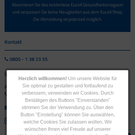
Abonnieren Sie das kostenlose Eucell Gesundheitsmagazin
und verpassen Sie keine Neuigkeiten aus dem Eucell Shop.
Die Abmeldung ist jederzeit möglich.
Kontakt
0800 - 1 38 23 55
(gebührenfrei aus Deutschland)
Herzlich willkommen!
Um unsere Website für
Sie optimal zu gestalten und fortlaufend zu
Ausland:
verbessern, verwenden wir Cookies. Durch
+49 - 5042 940 660
Bestätigen des Buttons "Einverstanden"
info@eucell.de
stimmen Sie der Verwendung zu. Über den
Button "Einstellung" können Sie auswählen,
welche Cookies Sie zulassen wollen. Wir
wünschen Ihnen viel Freude auf unserer