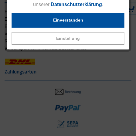
unserer
Datenschutzerklärung
.
Eucell Gesundheitsservice
Eucell Ernährungscoach
Einverstanden
Eucell Fitness Coach
Versandbedingungen
Einstellung
Rücksendung
Versandpartner innerhalb Deutschlands
Zahlungsarten