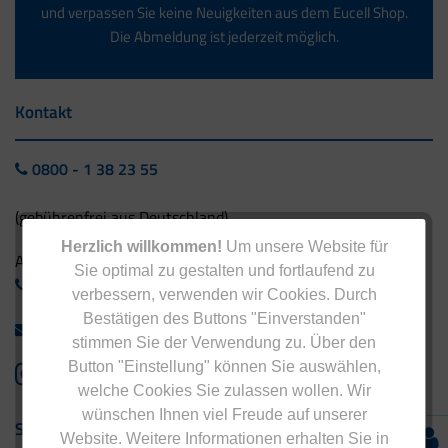
und verpassen Sie keine Neuigkeiten aus dem Eucell Shop.
Die Abmeldung ist jederzeit möglich.
Kontakt
0800 - 1 38 23 55
(gebührenfrei aus Deutschland)
Herzlich willkommen!
Um unsere Website für
Ausland:
Sie optimal zu gestalten und fortlaufend zu
+49 - 5042 940 660
verbessern, verwenden wir Cookies. Durch
Bestätigen des Buttons "Einverstanden"
info@eucell.de
stimmen Sie der Verwendung zu. Über den
Button "Einstellung" können Sie auswählen,
welche Cookies Sie zulassen wollen. Wir
wünschen Ihnen viel Freude auf unserer
Service & Versand
Website. Weitere Informationen erhalten Sie in