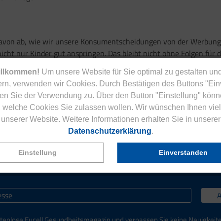
von ab, wie wir unsere Konsumentscheidungen von der Werbung 
nicht nur
Kinder gut anspringen. Das bleibt
nicht ohne Folgen für 
illkommen!
Um unsere Website für Sie optimal zu gestalten und
rn, verwenden wir Cookies. Durch Bestätigen des Buttons "Ei
en Sie der Verwendung zu. Über den Button "Einstellung" könn
 welche Cookies Sie zulassen wollen. Wir wünschen Ihnen viel
unserer Website. Weitere Informationen erhalten Sie in unserer
Datenschutzerklärung
.
Einstellung
Einverstanden
Jetzt zum Newsletter anmelden.
tenlose Eucell Gesundheitsmagazin und verpassen Sie keine Neuigkeit