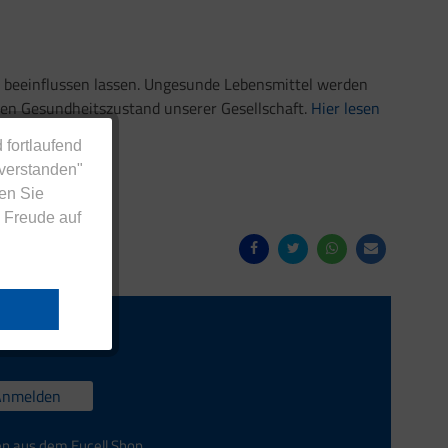
beeinflussen lassen. Ungesunde Lebensmittel werden
den Gesundheitszustand unserer Gesellschaft.
Hier lesen
 fortlaufend
nverstanden"
en Sie
 Freude auf
Anmelden
en aus dem Eucell Shop.