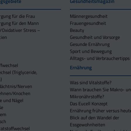
gsgebiete
Gesundheitsmagazin
rgung für die Frau
Männergesundheit
rgung für den Mann
Frauengesundheit
/Oxidativer Stress –
Beauty
tien
Gesundheit und Vorsorge
Gesunde Ernährung
Sport und Bewegung
Alltags- und Verbrauchertipps
ffwechsel
Ernährung
chsel (Triglyceride,
)
Was sind Vitalstoffe?
dächtnis/Nerven
Wann brauchen Sie Makro- u
ehnen/Knochen
Mikronährstoffe?
e und Nägel
Das Eucell Konzept
ße
Ernährung früher versus heut
tem
Blick auf den Wandel der
sch
Essgewohnheiten
atstoffwechsel