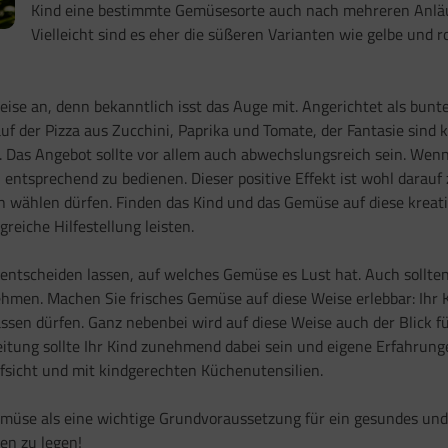
Kind eine bestimmte Gemüsesorte auch nach mehreren Anläuf
Vielleicht sind es eher die süßeren Varianten wie gelbe und
Weise an, denn bekanntlich isst das Auge mit. Angerichtet als bu
uf der Pizza aus Zucchini, Paprika und Tomate, der Fantasie sind 
. Das Angebot sollte vor allem auch abwechslungsreich sein. Wen
h entsprechend zu bedienen. Dieser positive Effekt ist wohl darau
n wählen dürfen. Finden das Kind und das Gemüse auf diese kre
reiche Hilfestellung leisten.
mitentscheiden lassen, auf welches Gemüse es Lust hat. Auch sollt
n. Machen Sie frisches Gemüse auf diese Weise erlebbar: Ihr Ki
ssen dürfen. Ganz nebenbei wird auf diese Weise auch der Blick für
itung sollte Ihr Kind zunehmend dabei sein und eigene Erfahrung
sicht und mit kindgerechten Küchenutensilien.
 Gemüse als eine wichtige Grundvoraussetzung für ein gesundes u
en zu legen!