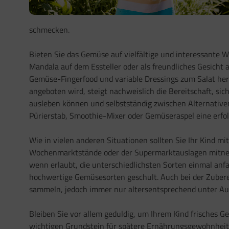
schmecken.
Bieten Sie das Gemüse auf vielfältige und interessante 
Mandala auf dem Essteller oder als freundliches Gesicht a
Gemüse-Fingerfood und variable Dressings zum Salat her
angeboten wird, steigt nachweislich die Bereitschaft, sic
ausleben können und selbstständig zwischen Alternative
Pürierstab, Smoothie-Mixer oder Gemüseraspel eine erfolg
Wie in vielen anderen Situationen sollten Sie Ihr Kind 
Wochenmarktstände oder der Supermarktauslagen mitnehme
wenn erlaubt, die unterschiedlichsten Sorten einmal anfa
hochwertige Gemüsesorten geschult. Auch bei der Zubere
sammeln, jedoch immer nur altersentsprechend unter Auf
Bleiben Sie vor allem geduldig, um Ihrem Kind frisches
wichtigen Grundstein für spätere Ernährungsgewohnheit