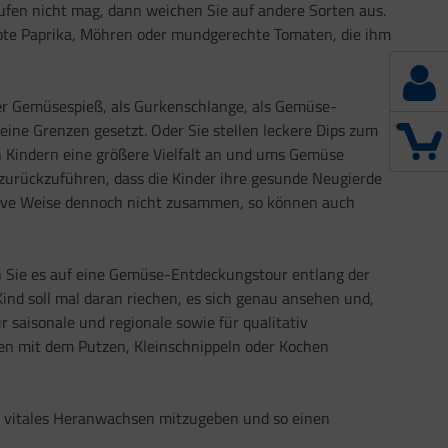
en nicht mag, dann weichen Sie auf andere Sorten aus.
 rote Paprika, Möhren oder mundgerechte Tomaten, die ihm
nter Gemüsespieß, als Gurkenschlange, als Gemüse-
keine Grenzen gesetzt. Oder Sie stellen leckere Dips zum
n Kindern eine größere Vielfalt an und ums Gemüse
f zurückzuführen, dass die Kinder ihre gesunde Neugierde
ative Weise dennoch nicht zusammen, so können auch
en Sie es auf eine Gemüse-Entdeckungstour entlang der
nd soll mal daran riechen, es sich genau ansehen und,
 saisonale und regionale sowie für qualitativ
en mit dem Putzen, Kleinschnippeln oder Kochen
nd vitales Heranwachsen mitzugeben und so einen