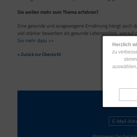
Sie wollen mehr zum Thema erfahren?
Eine gesunde und ausgewogene Ernährung hängt auch da
viel stärker beworben als gesunde Lebensmittel, worauf 
Sie mehr dazu >>
Herzlich w
zu verbesse
< Zurück zur Übersicht
stimm
auswählen,
Abonnieren Sie das kos