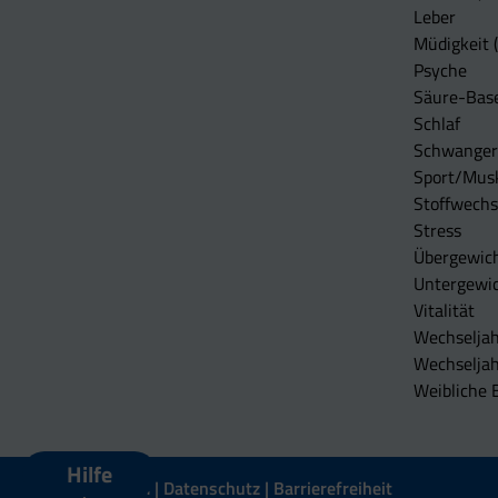
Leber
Müdigkeit (
Psyche
Säure-Bas
Schlaf
Schwangers
Sport/Mus
Stoffwechs
Stress
Übergewic
Untergewi
Vitalität
Wechseljah
Wechselja
Weibliche 
Hilfe
Impressum
Datenschutz
Barrierefreiheit