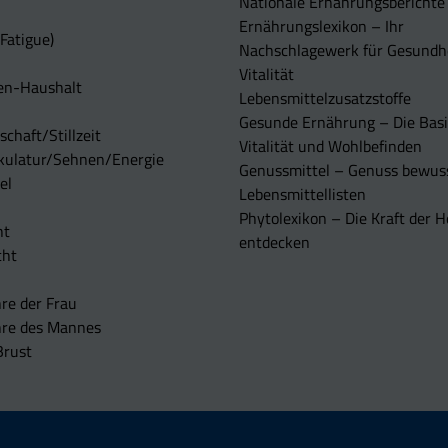
Nationale Ernährungsberichte
Ernährungslexikon – Ihr
Fatigue)
Nachschlagewerk für Gesundh
Vitalität
en-Haushalt
Lebensmittelzusatzstoffe
Gesunde Ernährung – Die Basi
chaft/Stillzeit
Vitalität und Wohlbefinden
kulatur/Sehnen/Energie
Genussmittel – Genuss bewuss
el
Lebensmittellisten
Phytolexikon – Die Kraft der H
ht
entdecken
cht
re der Frau
hre des Mannes
Brust