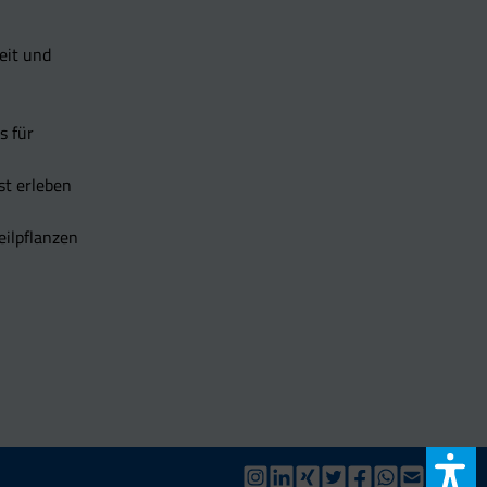
eit und
s für
t erleben
eilpflanzen