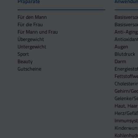
Präparate
Anwendun
Für den Mann
Basisverso
Für die Frau
Basisverso
Für Mann und Frau
Anti-Aging
Übergewicht
Antioxidan
Untergewicht
Augen
Sport
Blutdruck
Beauty
Darm
Gutscheine
Energiesto
Fettstoffwe
Cholesterin
Gehirn/Ge
Gelenke/S
Haut, Haar
Herz/Gefä
Immunsys
Kinderwun
Kohlenhydr