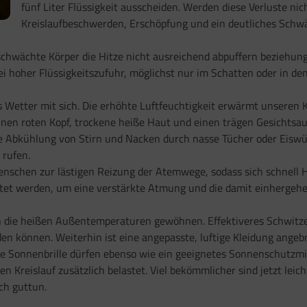
fünf Liter Flüssigkeit ausscheiden. Werden diese Verluste ni
Kreislaufbeschwerden, Erschöpfung und ein deutliches Schw
hwächte Körper die Hitze nicht ausreichend abpuffern beziehung
ei hoher Flüssigkeitszufuhr, möglichst nur im Schatten oder in 
tter mit sich. Die erhöhte Luftfeuchtigkeit erwärmt unseren Kör
einen roten Kopf, trockene heiße Haut und einen trägen Gesichtsau
e Abkühlung von Stirn und Nacken durch nasse Tücher oder Eiswü
 rufen.
schen zur lästigen Reizung der Atemwege, sodass sich schnell Hu
htet werden, um eine verstärkte Atmung und die damit einherge
n die heißen Außentemperaturen gewöhnen. Effektiveres Schwitze
den können. Weiterhin ist eine angepasste, luftige Kleidung angebr
Sonnenbrille dürfen ebenso wie ein geeignetes Sonnenschutzmittel
n Kreislauf zusätzlich belastet. Viel bekömmlicher sind jetzt lei
ch guttun.