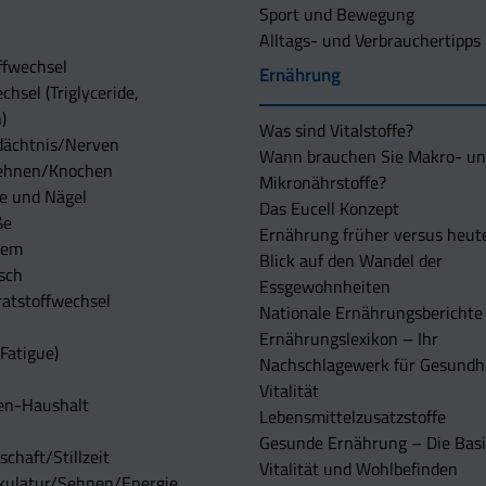
Sport und Bewegung
Alltags- und Verbrauchertipps
ffwechsel
Ernährung
chsel (Triglyceride,
)
Was sind Vitalstoffe?
dächtnis/Nerven
Wann brauchen Sie Makro- u
ehnen/Knochen
Mikronährstoffe?
e und Nägel
Das Eucell Konzept
ße
Ernährung früher versus heut
tem
Blick auf den Wandel der
sch
Essgewohnheiten
atstoffwechsel
Nationale Ernährungsberichte
Ernährungslexikon – Ihr
Fatigue)
Nachschlagewerk für Gesundh
Vitalität
en-Haushalt
Lebensmittelzusatzstoffe
Gesunde Ernährung – Die Basi
chaft/Stillzeit
Vitalität und Wohlbefinden
kulatur/Sehnen/Energie