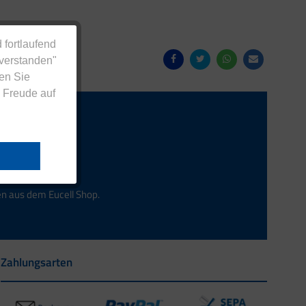
 fortlaufend
nverstanden"
en Sie
 Freude auf
Anmelden
en aus dem Eucell Shop.
Zahlungsarten