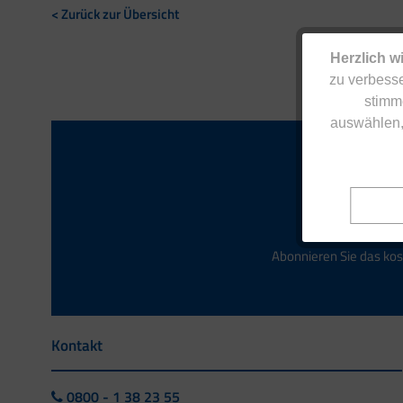
< Zurück zur Übersicht
Herzlich w
zu verbesse
stimm
auswählen,
Abonnieren Sie das kos
Kontakt
0800 - 1 38 23 55