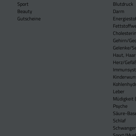
Sport
Blutdruck
Beauty
Darm
Gutscheine
Energiesto
Fettstoffwe
Cholesterin
Gehirn/Ge
Gelenke/S
Haut, Haar
Herz/Gefä
Immunsys
Kinderwun
Kohlenhydr
Leber
Müdigkeit (
Psyche
Säure-Bas
Schlaf
Schwangers
Sport/Mus