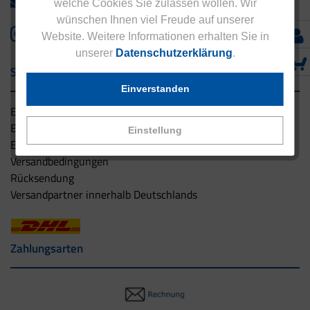
info@eucell.de
welche Cookies Sie zulassen wollen. Wir
wünschen Ihnen viel Freude auf unserer
Website. Weitere Informationen erhalten Sie in
unserer
Datenschutzerklärung
.
Service & Versand
Einverstanden
Eucell Gesundheitsservice
Eucell Ernährungscoach
Einstellung
Eucell Fitness Coach
Versandbedingungen
Rücksendung
Versandpartner innerhalb Deutschlands
Zahlungsarten