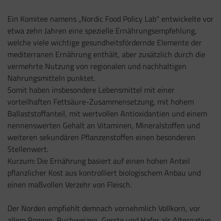
Ein Komitee namens „Nordic Food Policy Lab“ entwickelte vor
etwa zehn Jahren eine spezielle Ernährungsempfehlung,
welche viele wichtige gesundheitsfördernde Elemente der
mediterranen Ernährung enthält, aber zusätzlich durch die
vermehrte Nutzung von regionalen und nachhaltigen
Nahrungsmitteln punktet.
Somit haben insbesondere Lebensmittel mit einer
vorteilhaften Fettsäure-Zusammensetzung, mit hohem
Ballaststoffanteil, mit wertvollen Antioxidantien und einem
nennenswerten Gehalt an Vitaminen, Mineralstoffen und
weiteren sekundären Pflanzenstoffen einen besonderen
Stellenwert.
Kurzum: Die Ernährung basiert auf einen hohen Anteil
pflanzlicher Kost aus kontrolliert biologischem Anbau und
einen maßvollen Verzehr von Fleisch.
Der Norden empfiehlt demnach vornehmlich Vollkorn, vor
allem Roggen, Buchweizen, Gerste und Hafer als Alternative