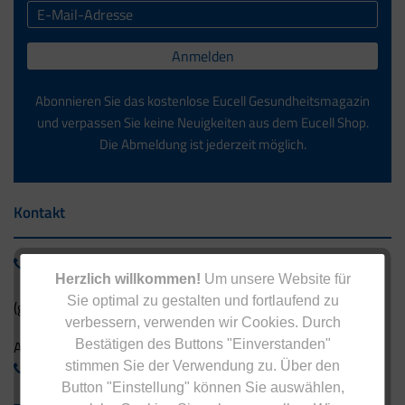
Anmelden
Abonnieren Sie das kostenlose Eucell Gesundheitsmagazin
und verpassen Sie keine Neuigkeiten aus dem Eucell Shop.
Die Abmeldung ist jederzeit möglich.
Kontakt
0800 - 1 38 23 55
Herzlich willkommen!
Um unsere Website für
Sie optimal zu gestalten und fortlaufend zu
(gebührenfrei aus Deutschland)
verbessern, verwenden wir Cookies. Durch
Bestätigen des Buttons "Einverstanden"
Ausland:
stimmen Sie der Verwendung zu. Über den
+49 - 5042 940 660
Button "Einstellung" können Sie auswählen,