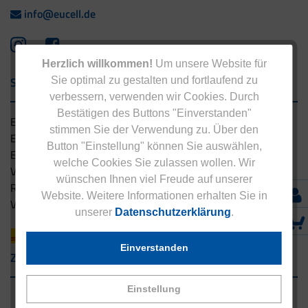
info@eucell.de
Herzlich willkommen!
Um unsere Website für
Service & Versand
Sie optimal zu gestalten und fortlaufend zu
verbessern, verwenden wir Cookies. Durch
Bestätigen des Buttons "Einverstanden"
Eucell Gesundheitsservice
stimmen Sie der Verwendung zu. Über den
Eucell Ernährungscoach
Button "Einstellung" können Sie auswählen,
Eucell Fitness Coach
welche Cookies Sie zulassen wollen. Wir
Versandbedingungen
wünschen Ihnen viel Freude auf unserer
Rücksendung
Website. Weitere Informationen erhalten Sie in
Versandpartner innerhalb Deutschlands
unserer
Datenschutzerklärung
.
Einverstanden
Zahlungsarten
Einstellung