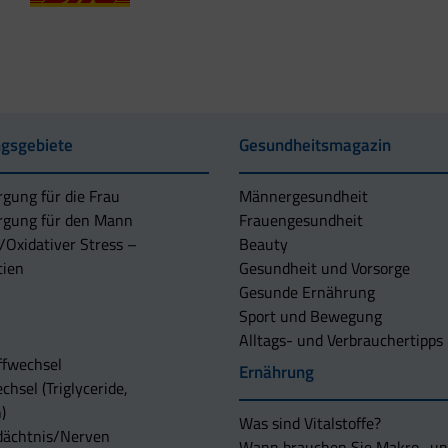
gsgebiete
Gesundheitsmagazin
rgung für die Frau
Männergesundheit
rgung für den Mann
Frauengesundheit
/Oxidativer Stress –
Beauty
tien
Gesundheit und Vorsorge
Gesunde Ernährung
Sport und Bewegung
Alltags- und Verbrauchertipps
ffwechsel
Ernährung
chsel (Triglyceride,
)
Was sind Vitalstoffe?
dächtnis/Nerven
Wann brauchen Sie Makro- u