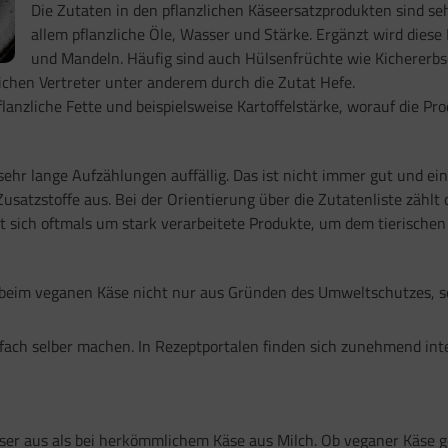
Die Zutaten in den pflanzlichen Käseersatzprodukten sind seh
allem pflanzliche Öle, Wasser und Stärke. Ergänzt wird die
und Mandeln. Häufig sind auch Hülsenfrüchte wie Kichererbs
chen Vertreter unter anderem durch die Zutat Hefe.
pflanzliche Fette und beispielsweise Kartoffelstärke, worauf di
sehr lange Aufzählungen auffällig. Das ist nicht immer gut und ei
usatzstoffe aus. Bei der Orientierung über die Zutatenliste zählt
lt sich oftmals um stark verarbeitete Produkte, um dem tierisch
h beim veganen Käse nicht nur aus Gründen des Umweltschutzes, s
nfach selber machen. In Rezeptportalen finden sich zunehmend int
ser aus als bei herkömmlichem Käse aus Milch. Ob veganer Käse ges