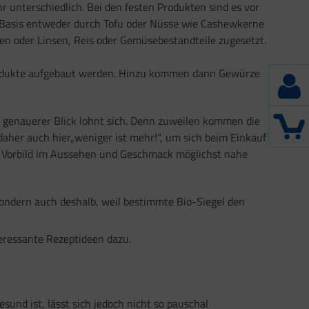
r unterschiedlich. Bei den festen Produkten sind es vor
se Basis entweder durch Tofu oder Nüsse wie Cashewkerne
en oder Linsen, Reis oder Gemüsebestandteile zugesetzt.
e Produkte aufgebaut werden. Hinzu kommen dann Gewürze
n genauerer Blick lohnt sich. Denn zuweilen kommen die
 daher auch hier„weniger ist mehr!“, um sich beim Einkauf
en Vorbild im Aussehen und Geschmack möglichst nahe
ondern auch deshalb, weil bestimmte Bio-Siegel den
eressante Rezeptideen dazu.
und ist, lässt sich jedoch nicht so pauschal