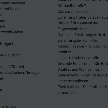
ehnen/Knochen
Mikronährstoffe?
e und Nägel
Das Eucell Konzept
ße
Ernährung früher versus heut
tem
Blick auf den Wandel der
sch
Essgewohnheiten
atstoffwechsel
Nationale Ernährungsberichte
Ernährungslexikon – Ihr
Fatigue)
Nachschlagewerk für Gesundh
Vitalität
en-Haushalt
Lebensmittelzusatzstoffe
Gesunde Ernährung – Die Basi
chaft/Stillzeit
Vitalität und Wohlbefinden
kulatur/Sehnen/Energie
Genussmittel – Genuss bewuss
el
Lebensmittellisten
Phytolexikon – Die Kraft der H
ht
entdecken
cht
re der Frau