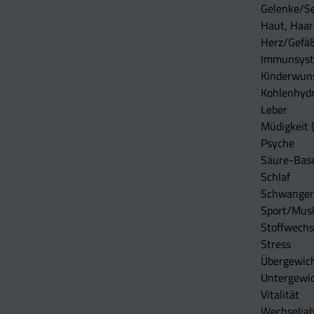
Gelenke/S
Haut, Haar
Herz/Gefä
Immunsys
Kinderwun
Kohlenhydr
Leber
Müdigkeit (
Psyche
Säure-Bas
Schlaf
Schwangers
Sport/Mus
Stoffwechs
Stress
Übergewic
Untergewi
Vitalität
Wechseljah