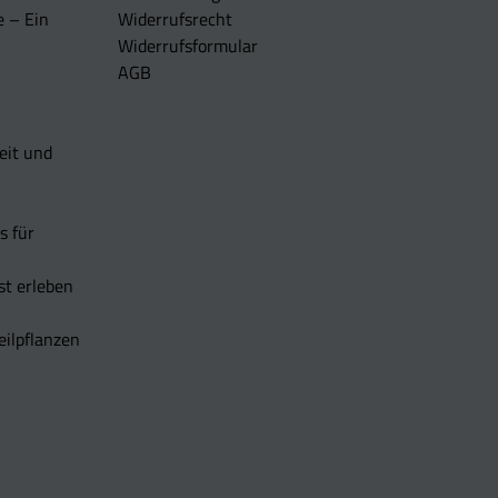
e – Ein
Widerrufsrecht
Widerrufsformular
AGB
eit und
s für
t erleben
eilpflanzen