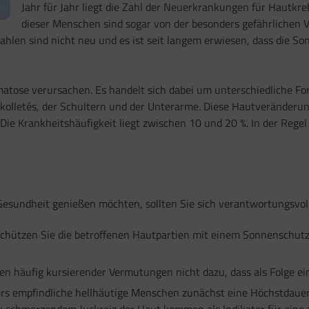
Jahr für Jahr liegt die Zahl der Neuerkrankungen für Hautkr
dieser Menschen sind sogar von der besonders gefährlichen 
hlen sind nicht neu und es ist seit langem erwiesen, dass die So
tose verursachen. Es handelt sich dabei um unterschiedliche F
ekolletés, der Schultern und der Unterarme. Diese Hautveränderu
Die Krankheitshäufigkeit liegt zwischen 10 und 20 %. In der Rege
esundheit genießen möchten, sollten Sie sich verantwortungsvoll
chützen Sie die betroffenen Hautpartien mit einem Sonnenschutz
en häufig kursierender Vermutungen nicht dazu, dass als Folge ei
rs empfindliche hellhäutige Menschen zunächst eine Höchstdauer
u schmerzendem Juckreiz der Haut kommen als Indikator für eine