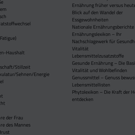
ße
Ernährung früher versus heut
tem
Blick auf den Wandel der
sch
Essgewohnheiten
atstoffwechsel
Nationale Ernährungsberichte
Ernährungslexikon – Ihr
Fatigue)
Nachschlagewerk für Gesundh
Vitalität
en-Haushalt
Lebensmittelzusatzstoffe
Gesunde Ernährung – Die Basi
chaft/Stillzeit
Vitalität und Wohlbefinden
kulatur/Sehnen/Energie
Genussmittel – Genuss bewuss
el
Lebensmittellisten
Phytolexikon – Die Kraft der H
ht
entdecken
cht
re der Frau
hre des Mannes
Brust