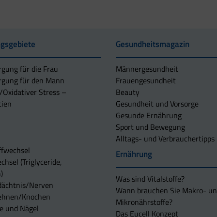
gsgebiete
Gesundheitsmagazin
rgung für die Frau
Männergesundheit
rgung für den Mann
Frauengesundheit
/Oxidativer Stress –
Beauty
tien
Gesundheit und Vorsorge
Gesunde Ernährung
Sport und Bewegung
Alltags- und Verbrauchertipps
ffwechsel
Ernährung
chsel (Triglyceride,
)
Was sind Vitalstoffe?
dächtnis/Nerven
Wann brauchen Sie Makro- u
ehnen/Knochen
Mikronährstoffe?
e und Nägel
Das Eucell Konzept