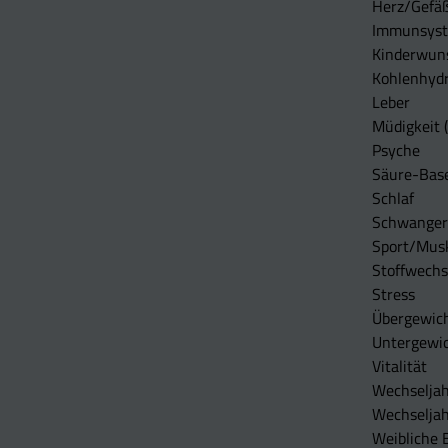
Herz/Gefä
Immunsys
Kinderwun
Kohlenhydr
Leber
Müdigkeit (
Psyche
Säure-Bas
Schlaf
Schwangers
Sport/Mus
Stoffwechs
Stress
Übergewic
Untergewi
Vitalität
Wechseljah
Wechselja
Weibliche 