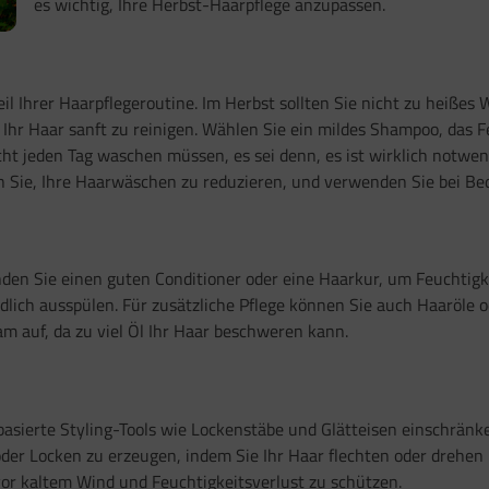
es wichtig, Ihre Herbst-Haarpflege anzupassen.
l Ihrer Haarpflegeroutine. Im Herbst sollten Sie nicht zu heißes
hr Haar sanft zu reinigen. Wählen Sie ein mildes Shampoo, das F
icht jeden Tag waschen müssen, es sei denn, es ist wirklich notwe
n Sie, Ihre Haarwäschen zu reduzieren, und verwenden Sie bei Be
den Sie einen guten Conditioner oder eine Haarkur, um Feuchtigk
ndlich ausspülen. Für zusätzliche Pflege können Sie auch Haaröl
am auf, da zu viel Öl Ihr Haar beschweren kann.
basierte Styling-Tools wie Lockenstäbe und Glätteisen einschränke
oder Locken zu erzeugen, indem Sie Ihr Haar flechten oder drehen
or kaltem Wind und Feuchtigkeitsverlust zu schützen.