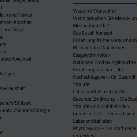
chsel (Triglyceride,
)
Was sind Vitalstoffe?
dächtnis/Nerven
Wann brauchen Sie Makro- u
ehnen/Knochen
Mikronährstoffe?
e und Nägel
Das Eucell Konzept
ße
Ernährung früher versus heut
tem
Blick auf den Wandel der
sch
Essgewohnheiten
atstoffwechsel
Nationale Ernährungsberichte
Ernährungslexikon – Ihr
Fatigue)
Nachschlagewerk für Gesundh
Vitalität
en-Haushalt
Lebensmittelzusatzstoffe
Gesunde Ernährung – Die Basi
chaft/Stillzeit
Vitalität und Wohlbefinden
kulatur/Sehnen/Energie
Genussmittel – Genuss bewuss
el
Lebensmittellisten
Phytolexikon – Die Kraft der H
ht
entdecken