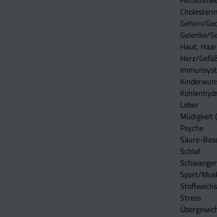
Fettstoffwe
Cholesterin
Gehirn/Ge
Gelenke/S
Haut, Haar
Herz/Gefä
Immunsys
Kinderwun
Kohlenhydr
Leber
Müdigkeit (
Psyche
Säure-Bas
Schlaf
Schwangers
Sport/Mus
Stoffwechs
Stress
Übergewic