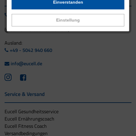
Einverstanden
0800 - 1 38 23 55
Einstellung
(gebührenfrei aus Deutschland)
Ausland:
+49 - 5042 940 660
info@eucell.de
Service & Versand
Eucell Gesundheitsservice
Eucell Ernährungscoach
Eucell Fitness Coach
Versandbedingungen