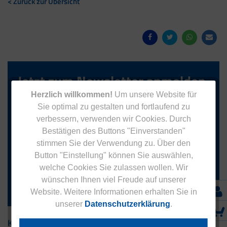
< Zurück zur Übersicht
Jetzt zum Newsletter anmelden.
Herzlich willkommen!
Um unsere Website für
Sie optimal zu gestalten und fortlaufend zu
verbessern, verwenden wir Cookies. Durch
Bestätigen des Buttons "Einverstanden"
Anmelden
stimmen Sie der Verwendung zu. Über den
Button "Einstellung" können Sie auswählen,
Abonnieren Sie das kostenlose Eucell Gesundheitsmagazin
welche Cookies Sie zulassen wollen. Wir
und verpassen Sie keine Neuigkeiten aus dem Eucell Shop.
wünschen Ihnen viel Freude auf unserer
Die Abmeldung ist jederzeit möglich.
Website. Weitere Informationen erhalten Sie in
unserer
Datenschutzerklärung
.
Kontakt