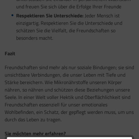
und freuen Sie sich über die Erfolge Ihrer Freunde
Respektieren Sie Unterschiede:
Jeder Mensch ist
einzigartig. Respektieren Sie die Unterschiede und
schätzen Sie die Vielfalt, die Freundschaften so
besonders macht.
Fazit
Freundschaften sind mehr als nur soziale Bindungen; sie sind
unsichtbare Verbindungen, die unser Leben mit Tiefe und
Stärke bereichern. Wie Mikronährstoffe unseren Körper
nähren, so nähren und schützen diese Beziehungen unsere
Seele. In einer Welt voller Hektik und Oberflächlichkeit sind
Freundschaften essenziell für unser emotionales
Wohlbefinden, ein Schatz, der gepflegt werden muss, um uns
durch das Leben zu tragen.
Sie möchten mehr erfahren?