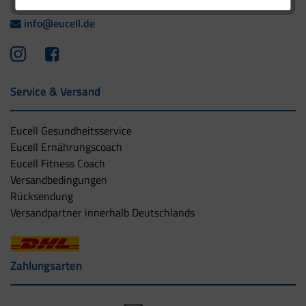
info@eucell.de
Service & Versand
Eucell Gesundheitsservice
Eucell Ernährungscoach
Eucell Fitness Coach
Versandbedingungen
Rücksendung
Versandpartner innerhalb Deutschlands
Zahlungsarten