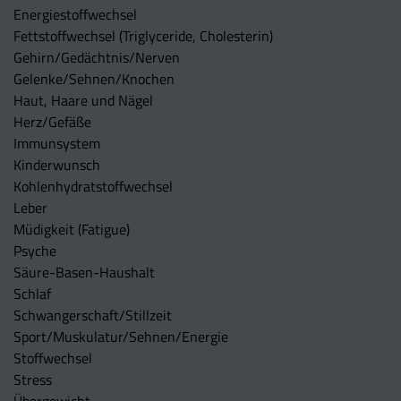
Energiestoffwechsel
Fettstoffwechsel (Triglyceride, Cholesterin)
Gehirn/Gedächtnis/Nerven
Gelenke/Sehnen/Knochen
Haut, Haare und Nägel
Herz/Gefäße
Immunsystem
Kinderwunsch
Kohlenhydratstoffwechsel
Leber
Müdigkeit (Fatigue)
Psyche
Säure-Basen-Haushalt
Schlaf
Schwangerschaft/Stillzeit
Sport/Muskulatur/Sehnen/Energie
Stoffwechsel
Stress
Übergewicht