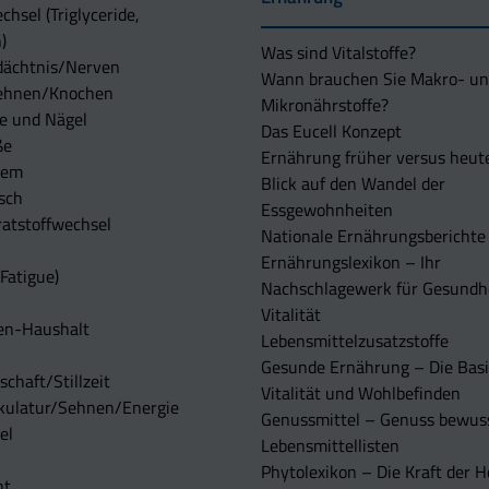
chsel (Triglyceride,
)
Was sind Vitalstoffe?
dächtnis/Nerven
Wann brauchen Sie Makro- u
ehnen/Knochen
Mikronährstoffe?
e und Nägel
Das Eucell Konzept
ße
Ernährung früher versus heut
tem
Blick auf den Wandel der
sch
Essgewohnheiten
atstoffwechsel
Nationale Ernährungsberichte
Ernährungslexikon – Ihr
Fatigue)
Nachschlagewerk für Gesundh
Vitalität
en-Haushalt
Lebensmittelzusatzstoffe
Gesunde Ernährung – Die Basi
chaft/Stillzeit
Vitalität und Wohlbefinden
kulatur/Sehnen/Energie
Genussmittel – Genuss bewuss
el
Lebensmittellisten
Phytolexikon – Die Kraft der H
ht