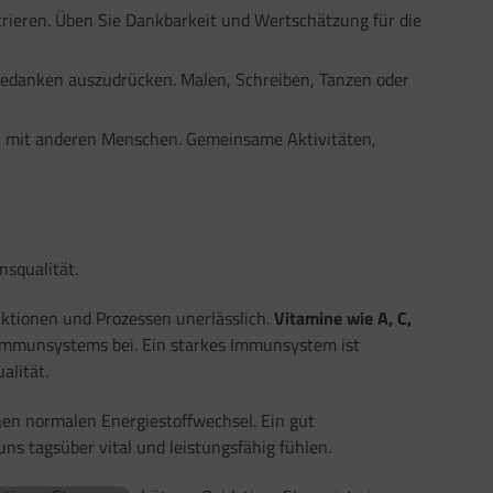
trieren. Üben Sie Dankbarkeit und Wertschätzung für die
 Gedanken auszudrücken. Malen, Schreiben, Tanzen oder
h mit anderen Menschen. Gemeinsame Aktivitäten,
squalität.
nktionen und Prozessen unerlässlich.
Vitamine wie A, C,
Immunsystems bei. Ein starkes Immunsystem ist
alität.
inen normalen Energiestoffwechsel. Ein gut
uns tagsüber vital und leistungsfähig fühlen.