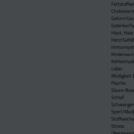
Fettstoffwe
Cholesterin
Gehirn/Ge
Gelenke/S
Haut, Haar
Herz/Gefä
Immunsys
Kinderwun
Kohlenhydr
Leber
Müdigkeit (
Psyche
Säure-Bas
Schlaf
Schwangers
Sport/Mus
Stoffwechs
Stress
Übergewic