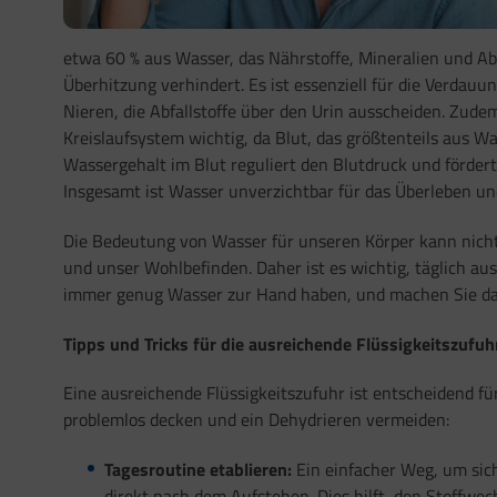
etwa 60 % aus Wasser, das Nährstoffe, Mineralien und Ab
Überhitzung verhindert. Es ist essenziell für die Verdau
Nieren, die Abfallstoffe über den Urin ausscheiden. Zud
Kreislaufsystem wichtig, da Blut, das größtenteils aus Wa
Wassergehalt im Blut reguliert den Blutdruck und förde
Insgesamt ist Wasser unverzichtbar für das Überleben un
Die Bedeutung von Wasser für unseren Körper kann nicht 
und unser Wohlbefinden. Daher ist es wichtig, täglich au
immer genug Wasser zur Hand haben, und machen Sie da
Tipps und Tricks für die ausreichende Flüssigkeitszufuh
Eine ausreichende Flüssigkeitszufuhr ist entscheidend fü
problemlos decken und ein Dehydrieren vermeiden:
Tagesroutine etablieren:
Ein einfacher Weg, um sich
direkt nach dem Aufstehen. Dies hilft, den Stoffwec