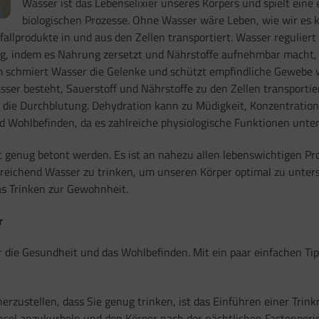
Wasser ist das Lebenselixier unseres Körpers und spielt eine 
biologischen Prozesse. Ohne Wasser wäre Leben, wie wir es 
fallprodukte in und aus den Zellen transportiert. Wasser reguli
ung, indem es Nahrung zersetzt und Nährstoffe aufnehmbar macht, 
em schmiert Wasser die Gelenke und schützt empfindliche Gewebe 
sser besteht, Sauerstoff und Nährstoffe zu den Zellen transportier
rt die Durchblutung. Dehydration kann zu Müdigkeit, Konzentrat
d Wohlbefinden, da es zahlreiche physiologische Funktionen unter
genug betont werden. Es ist an nahezu allen lebenswichtigen Pro
sreichend Wasser zu trinken, um unseren Körper optimal zu unterst
s Trinken zur Gewohnheit.
r
r die Gesundheit und das Wohlbefinden. Mit ein paar einfachen Tipp
erzustellen, dass Sie genug trinken, ist das Einführen einer Trink
hsel anzukurbeln und den Körper nach der nächtlichen Fastenperio