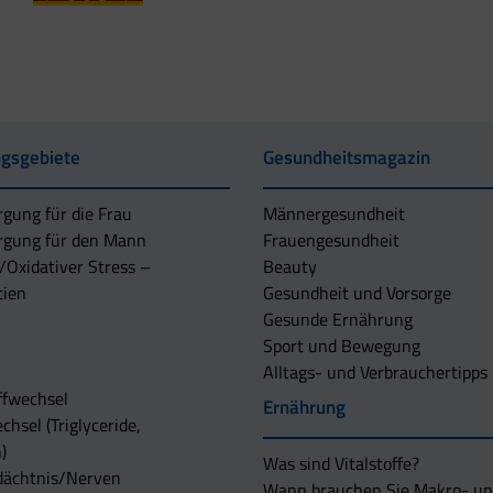
gsgebiete
Gesundheitsmagazin
rgung für die Frau
Männergesundheit
rgung für den Mann
Frauengesundheit
/Oxidativer Stress –
Beauty
tien
Gesundheit und Vorsorge
Gesunde Ernährung
Sport und Bewegung
Alltags- und Verbrauchertipps
ffwechsel
Ernährung
chsel (Triglyceride,
)
Was sind Vitalstoffe?
dächtnis/Nerven
Wann brauchen Sie Makro- u