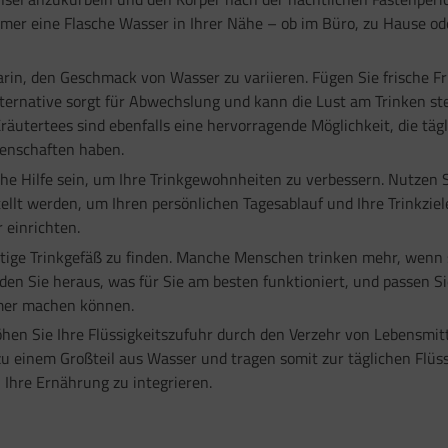
mmer eine Flasche Wasser in Ihrer Nähe – ob im Büro, zu Hause od
arin, den Geschmack von Wasser zu variieren. Fügen Sie frische F
ternative sorgt für Abwechslung und kann die Lust am Trinken st
utertees sind ebenfalls eine hervorragende Möglichkeit, die tägl
genschaften haben.
he Hilfe sein, um Ihre Trinkgewohnheiten zu verbessern. Nutzen S
stellt werden, um Ihren persönlichen Tagesablauf und Ihre Trinkzie
einrichten.
htige Trinkgefäß zu finden. Manche Menschen trinken mehr, wenn 
den Sie heraus, was für Sie am besten funktioniert, und passen S
ehmer machen können.
hen Sie Ihre Flüssigkeitszufuhr durch den Verzehr von Lebensmi
 einem Großteil aus Wasser und tragen somit zur täglichen Flüs
Ihre Ernährung zu integrieren.