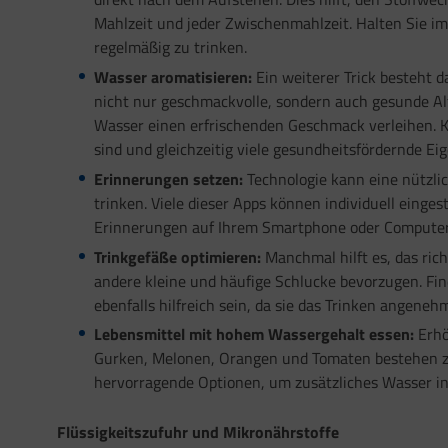
Mahlzeit und jeder Zwischenmahlzeit. Halten Sie i
regelmäßig zu trinken.
Wasser aromatisieren:
Ein weiterer Trick besteht d
nicht nur geschmackvolle, sondern auch gesunde Al
Wasser einen erfrischenden Geschmack verleihen. Krä
sind und gleichzeitig viele gesundheitsfördernde Ei
Erinnerungen setzen:
Technologie kann eine nützlic
trinken. Viele dieser Apps können individuell einge
Erinnerungen auf Ihrem Smartphone oder Computer 
Trinkgefäße optimieren:
Manchmal hilft es, das ric
andere kleine und häufige Schlucke bevorzugen. Fin
ebenfalls hilfreich sein, da sie das Trinken angen
Lebensmittel mit hohem Wassergehalt essen:
Erhö
Gurken, Melonen, Orangen und Tomaten bestehen zu
hervorragende Optionen, um zusätzliches Wasser in 
Flüssigkeitszufuhr und Mikronährstoffe