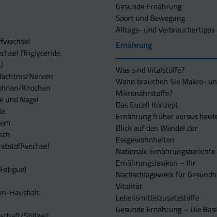
Gesunde Ernährung
Sport und Bewegung
Alltags- und Verbrauchertipps
ffwechsel
Ernährung
chsel (Triglyceride,
)
Was sind Vitalstoffe?
dächtnis/Nerven
Wann brauchen Sie Makro- u
ehnen/Knochen
Mikronährstoffe?
e und Nägel
Das Eucell Konzept
ße
Ernährung früher versus heut
tem
Blick auf den Wandel der
sch
Essgewohnheiten
atstoffwechsel
Nationale Ernährungsberichte
Ernährungslexikon – Ihr
Fatigue)
Nachschlagewerk für Gesundh
Vitalität
en-Haushalt
Lebensmittelzusatzstoffe
Gesunde Ernährung – Die Basi
chaft/Stillzeit