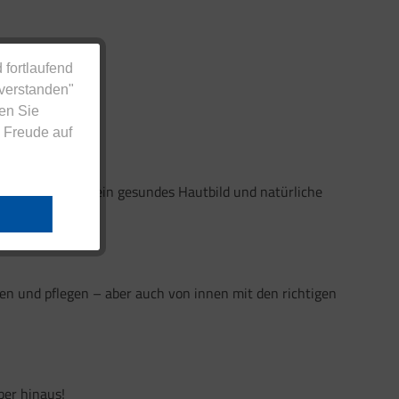
 fortlaufend
nverstanden"
en Sie
 Freude auf
trahlung.
erstützen – für ein gesundes Hautbild und natürliche
n und pflegen – aber auch von innen mit den richtigen
ber hinaus!