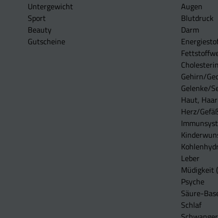
Untergewicht
Augen
Sport
Blutdruck
Beauty
Darm
Gutscheine
Energiesto
Fettstoffwe
Cholesterin
Gehirn/Ge
Gelenke/S
Haut, Haar
Herz/Gefä
Immunsys
Kinderwun
Kohlenhydr
Leber
Müdigkeit (
Psyche
Säure-Bas
Schlaf
Schwangers