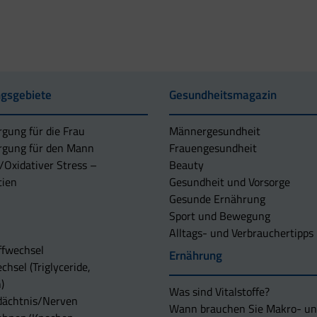
gsgebiete
Gesundheitsmagazin
rgung für die Frau
Männergesundheit
rgung für den Mann
Frauengesundheit
/Oxidativer Stress –
Beauty
tien
Gesundheit und Vorsorge
Gesunde Ernährung
Sport und Bewegung
Alltags- und Verbrauchertipps
ffwechsel
Ernährung
chsel (Triglyceride,
)
Was sind Vitalstoffe?
dächtnis/Nerven
Wann brauchen Sie Makro- u