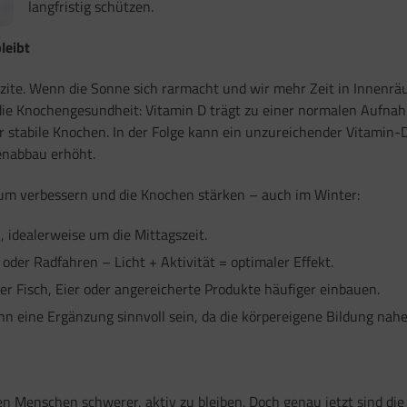
langfristig schützen.
leibt
fizite. Wenn die Sonne sich rarmacht und wir mehr Zeit in Innenr
 die Knochengesundheit: Vitamin D trägt zu einer normalen Aufna
r stabile Knochen. In der Folge kann ein unzureichender Vitamin-
henabbau erhöht.
m verbessern und die Knochen stärken – auch im Winter:
 idealerweise um die Mittagszeit.
oder Radfahren – Licht + Aktivität = optimaler Effekt.
r Fisch, Eier oder angereicherte Produkte häufiger einbauen.
n eine Ergänzung sinnvoll sein, da die körpereigene Bildung nah
len Menschen schwerer, aktiv zu bleiben. Doch genau jetzt sind d