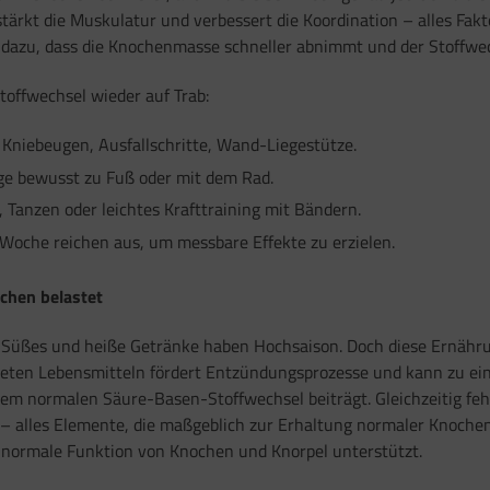
tärkt die Muskulatur und verbessert die Koordination – alles Fakt
azu, dass die Knochenmasse schneller abnimmt und der Stoffwechs
offwechsel wieder auf Trab:
 Kniebeugen, Ausfallschritte, Wand-Liegestütze.
ge bewusst zu Fuß oder mit dem Rad.
, Tanzen oder leichtes Krafttraining mit Bändern.
 Woche reichen aus, um messbare Effekte zu erzielen.
chen belastet
en, Süßes und heiße Getränke haben Hochsaison. Doch diese Ernähr
eiteten Lebensmitteln fördert Entzündungsprozesse und kann zu 
einem normalen Säure-Basen-Stoffwechsel beiträgt. Gleichzeitig fe
 alles Elemente, die maßgeblich zur Erhaltung normaler Knochen b
ie normale Funktion von Knochen und Knorpel unterstützt.