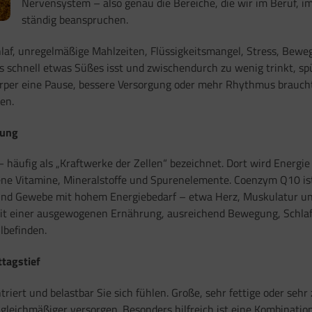
Nervensystem – also genau die Bereiche, die wir im Beruf, im
ständig beanspruchen.
chlaf, unregelmäßige Mahlzeiten, Flüssigkeitsmangel, Stress, Bew
chnell etwas Süßes isst und zwischendurch zu wenig trinkt, spürt
er Körper eine Pause, bessere Versorgung oder mehr Rhythmus brauch
en.
kung
 häufig als „Kraftwerke der Zellen“ bezeichnet. Dort wird Energie
dene Vitamine, Mineralstoffe und Spurenelemente. Coenzym Q10 i
 und Gewebe mit hohem Energiebedarf – etwa Herz, Muskulatur un
mit einer ausgewogenen Ernährung, ausreichend Bewegung, Schlaf
lbefinden.
ttagstief
ntriert und belastbar Sie sich fühlen. Große, sehr fettige oder 
gleichmäßiger versorgen. Besonders hilfreich ist eine Kombinati