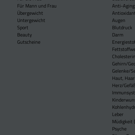
Für Mann und Frau
Anti-Aging
Übergewicht
Antioxidan
Untergewicht
Augen
Sport
Blutdruck
Beauty
Darm
Gutscheine
Energiesto
Fettstoffwe
Cholesterin
Gehirn/Ge
Gelenke/S
Haut, Haar
Herz/Gefä
Immunsys
Kinderwun
Kohlenhydr
Leber
Müdigkeit (
Psyche