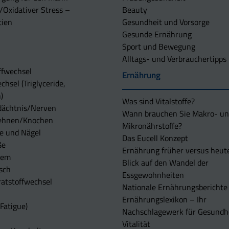
/Oxidativer Stress –
Beauty
tien
Gesundheit und Vorsorge
Gesunde Ernährung
Sport und Bewegung
Alltags- und Verbrauchertipps
ffwechsel
Ernährung
chsel (Triglyceride,
)
Was sind Vitalstoffe?
dächtnis/Nerven
Wann brauchen Sie Makro- u
ehnen/Knochen
Mikronährstoffe?
e und Nägel
Das Eucell Konzept
ße
Ernährung früher versus heut
tem
Blick auf den Wandel der
sch
Essgewohnheiten
atstoffwechsel
Nationale Ernährungsberichte
Ernährungslexikon – Ihr
Fatigue)
Nachschlagewerk für Gesundh
Vitalität