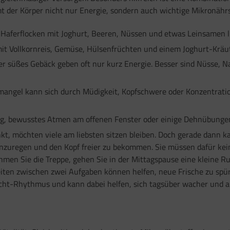
 der Körper nicht nur Energie, sondern auch wichtige Mikronährst
Haferflocken mit Joghurt, Beeren, Nüssen und etwas Leinsamen lie
it Vollkornreis, Gemüse, Hülsenfrüchten und einem Joghurt-Kräut
r süßes Gebäck geben oft nur kurz Energie. Besser sind Nüsse, Na
smangel kann sich durch Müdigkeit, Kopfschwere oder Konzentrati
g, bewusstes Atmen am offenen Fenster oder einige Dehnübungen
kt, möchten viele am liebsten sitzen bleiben. Doch gerade dann
nzuregen und den Kopf freier zu bekommen. Sie müssen dafür kein 
men Sie die Treppe, gehen Sie in der Mittagspause eine kleine R
en zwischen zwei Aufgaben können helfen, neue Frische zu spüre
acht-Rhythmus und kann dabei helfen, sich tagsüber wacher und a