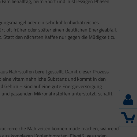
 Familienalltag, beim Sport und in stressigen Phasen
egungsmangel oder ein sehr kohlenhydratreiches
 oft früher oder später einen deutlichen Energieabfall.
t. Statt den nächsten Kaffee nur gegen die Müdigkeit zu
 aus Nährstoffen bereitgestellt. Damit dieser Prozess
st eine vitaminähnliche Substanz und kommt in den
d Gehirn – sind auf eine gute Energieversorgung
 und passenden Mikronährstoffen unterstützt, schafft
sehr zuckerreiche Mahlzeiten können müde machen, während
on aus komplexen Kohlenhydraten, Eiweiß, gesunden