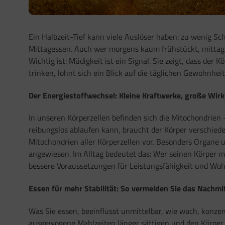
Ein Halbzeit-Tief kann viele Auslöser haben: zu wenig S
Mittagessen. Auch wer morgens kaum frühstückt, mittags s
Wichtig ist: Müdigkeit ist ein Signal. Sie zeigt, dass d
trinken, lohnt sich ein Blick auf die täglichen Gewohnheit
Der Energiestoffwechsel: Kleine Kraftwerke, große Wir
In unseren Körperzellen befinden sich die Mitochondrien –
reibungslos ablaufen kann, braucht der Körper verschie
Mitochondrien aller Körperzellen vor. Besonders Organe
angewiesen. Im Alltag bedeutet das: Wer seinen Körper 
bessere Voraussetzungen für Leistungsfähigkeit und Woh
Essen für mehr Stabilität: So vermeiden Sie das Nachmi
Was Sie essen, beeinflusst unmittelbar, wie wach, konze
ausgewogene Mahlzeiten länger sättigen und den Körper 