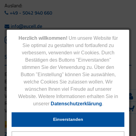
Ausland:
+49 - 5042 940 660
info@eucell.de
Herzlich willkommen!
Um unsere Website für
Sie optimal zu gestalten und fortlaufend zu
verbessern, verwenden wir Cookies. Durch
Service & Versand
Bestätigen des Buttons "Einverstanden"
stimmen Sie der Verwendung zu. Über den
Eucell Gesundheitsservice
Button "Einstellung" können Sie auswählen,
Eucell Ernährungscoach
welche Cookies Sie zulassen wollen. Wir
Eucell Fitness Coach
wünschen Ihnen viel Freude auf unserer
Versandbedingungen
Website. Weitere Informationen erhalten Sie in
Rücksendung
unserer
Datenschutzerklärung
.
Versandpartner innerhalb Deutschlands
Einverstanden
Zahlungsarten