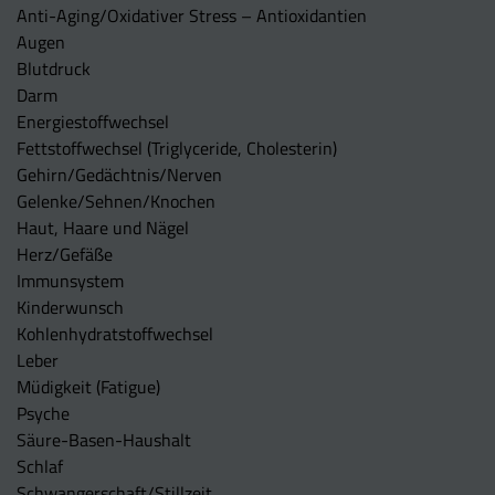
Anti-Aging/Oxidativer Stress – Antioxidantien
Augen
Blutdruck
Darm
Energiestoffwechsel
Fettstoffwechsel (Triglyceride, Cholesterin)
Gehirn/Gedächtnis/Nerven
Gelenke/Sehnen/Knochen
Haut, Haare und Nägel
Herz/Gefäße
Immunsystem
Kinderwunsch
Kohlenhydratstoffwechsel
Leber
Müdigkeit (Fatigue)
Psyche
Säure-Basen-Haushalt
Schlaf
Schwangerschaft/Stillzeit