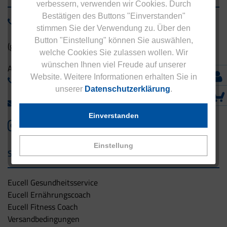
verbessern, verwenden wir Cookies. Durch
Bestätigen des Buttons "Einverstanden"
0800 - 1 38 23 55
stimmen Sie der Verwendung zu. Über den
Button "Einstellung" können Sie auswählen,
(gebührenfrei aus Deutschland)
welche Cookies Sie zulassen wollen. Wir
wünschen Ihnen viel Freude auf unserer
Ausland:
Website. Weitere Informationen erhalten Sie in
+49 - 5042 940 660
unserer
Datenschutzerklärung
.
info@eucell.de
Einverstanden
Einstellung
Service & Versand
Eucell Gesundheitsservice
Eucell Ernährungscoach
Eucell Fitness Coach
Versandbedingungen