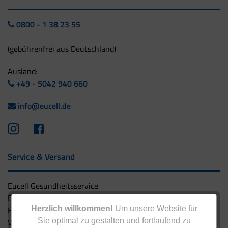
0800 - 1 38 23 55
(gebührenfrei aus Deutschland)
Ausland:
+49 - 5042 940 660
info@eucell.de
Service & Versand
Eucell Gesundheitsservice
Eucell Ernährungscoach
Herzlich willkommen!
Um unsere Website für
Eucell Fitness Coach
Sie optimal zu gestalten und fortlaufend zu
Versandbedingungen