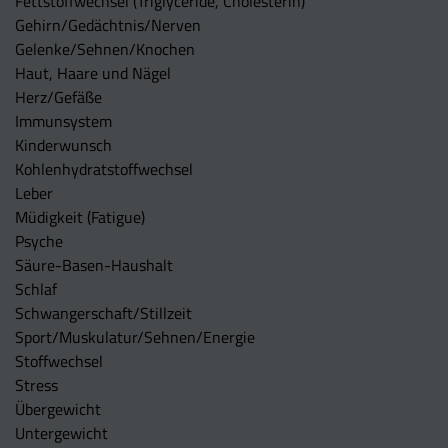
Fettstoffwechsel (Triglyceride, Cholesterin)
Gehirn/Gedächtnis/Nerven
Gelenke/Sehnen/Knochen
Haut, Haare und Nägel
Herz/Gefäße
Immunsystem
Kinderwunsch
Kohlenhydratstoffwechsel
Leber
Müdigkeit (Fatigue)
Psyche
Säure-Basen-Haushalt
Schlaf
Schwangerschaft/Stillzeit
Sport/Muskulatur/Sehnen/Energie
Stoffwechsel
Stress
Übergewicht
Untergewicht