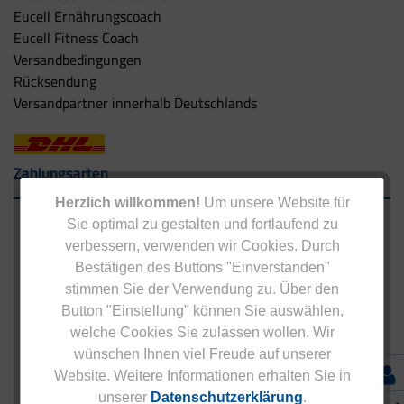
Eucell Ernährungscoach
Eucell Fitness Coach
Versandbedingungen
Rücksendung
Versandpartner innerhalb Deutschlands
Zahlungsarten
Herzlich willkommen!
Um unsere Website für
Sie optimal zu gestalten und fortlaufend zu
verbessern, verwenden wir Cookies. Durch
Bestätigen des Buttons "Einverstanden"
stimmen Sie der Verwendung zu. Über den
Button "Einstellung" können Sie auswählen,
welche Cookies Sie zulassen wollen. Wir
wünschen Ihnen viel Freude auf unserer
Website. Weitere Informationen erhalten Sie in
unserer
Datenschutzerklärung
.