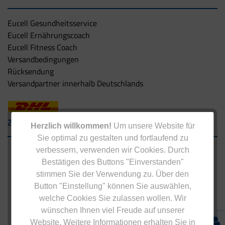
Eucell Gesundheitsservice
Eucell Ernährungscoach
Eucell Fitness Coach
Versandbedingungen
Rücksendung
Versandpartner innerhalb Deutschlands
Zahlungsarten
Herzlich willkommen!
Um unsere Website für
Sie optimal zu gestalten und fortlaufend zu
verbessern, verwenden wir Cookies. Durch
Bestätigen des Buttons "Einverstanden"
stimmen Sie der Verwendung zu. Über den
Button "Einstellung" können Sie auswählen,
welche Cookies Sie zulassen wollen. Wir
wünschen Ihnen viel Freude auf unserer
Website. Weitere Informationen erhalten Sie in