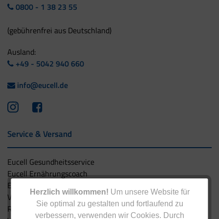
0800 - 1 38 23 55
(gebührenfrei aus Deutschland)
Ausland:
+49 - 5042 940 660
info@eucell.de
Service & Versand
Eucell Gesundheitsservice
Eucell Ernährungscoach
Eucell Fitness Coach
Herzlich willkommen!
Um unsere Website für
Versandbedingungen
Sie optimal zu gestalten und fortlaufend zu
Rücksendung
verbessern, verwenden wir Cookies. Durch